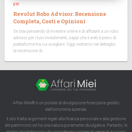
ETF
Revolut Robo Advisor: Recensione
Completa, Costi e Opinioni
Se stai pensando di investire online e di affidarti a un robo
advisor per i tuoi investimenti, sappi che il web è pieno di
piattaforme tra cui scegliere. Oggi vedremo nel dettaglio
la recensione di...
Affari Miei® è un portale di divulgazione finanziaria gestito
dall’omonima azienda.
Il sito tratta argomenti legati alla finanza personale e alla gestione
del patrimonio ed ha una natura puramente divulgativa. Pertanto, le
analisi riportate sono da considerarsi contenuti generali a scopo