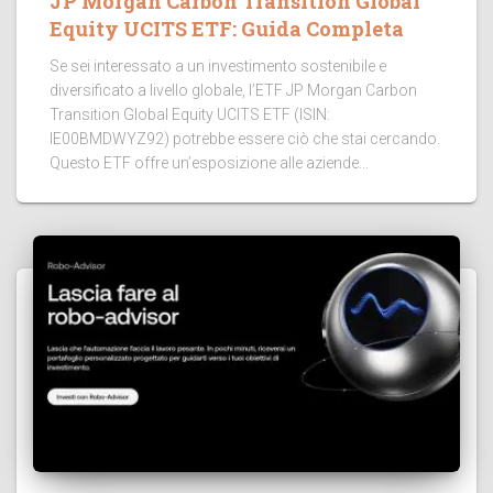
JP Morgan Carbon Transition Global
Equity UCITS ETF: Guida Completa
Se sei interessato a un investimento sostenibile e
diversificato a livello globale, l’ETF JP Morgan Carbon
Transition Global Equity UCITS ETF (ISIN:
IE00BMDWYZ92) potrebbe essere ciò che stai cercando.
Questo ETF offre un’esposizione alle aziende...