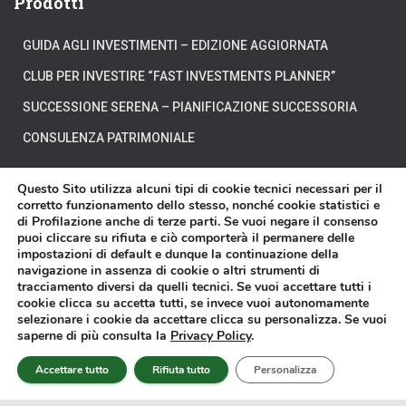
Prodotti
GUIDA AGLI INVESTIMENTI – EDIZIONE AGGIORNATA
CLUB PER INVESTIRE “FAST INVESTMENTS PLANNER”
SUCCESSIONE SERENA – PIANIFICAZIONE SUCCESSORIA
CONSULENZA PATRIMONIALE
Questo Sito utilizza alcuni tipi di cookie tecnici necessari per il
corretto funzionamento dello stesso, nonché cookie statistici e
di Profilazione anche di terze parti. Se vuoi negare il consenso
CHI SIAMO
DOVE SIAMO
DICONO DI NOI
puoi cliccare su rifiuta e ciò comporterà il permanere delle
impostazioni di default e dunque la continuazione della
navigazione in assenza di cookie o altri strumenti di
DISCLAIMER
CONTATTI
VIDEO
tracciamento diversi da quelli tecnici. Se vuoi accettare tutti i
cookie clicca su accetta tutti, se invece vuoi autonomamente
selezionare i cookie da accettare clicca su personalizza. Se vuoi
Affari Miei® è un marchio registrato di proprietà della Affari Miei S.r.l. - P.
saperne di più consulta la
Privacy Policy
.
IVA 11603570018 - Sede in Torino presso Corso Francesco Ferrucci n.112 -
Copyright © 2014-2025 -
Privacy Policy
-
Cookie Policy
Accettare tutto
Rifiuta tutto
Personalizza