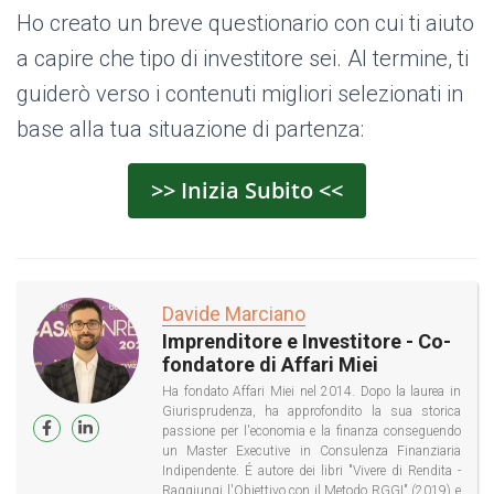
Ho creato un breve questionario con cui ti aiuto
a capire che tipo di investitore sei. Al termine, ti
guiderò verso i contenuti migliori selezionati in
base alla tua situazione di partenza:
>> Inizia Subito <<
Davide Marciano
Imprenditore e Investitore - Co-
fondatore di Affari Miei
Ha fondato Affari Miei nel 2014. Dopo la laurea in
Giurisprudenza, ha approfondito la sua storica
passione per l'economia e la finanza conseguendo
un Master Executive in Consulenza Finanziaria
Indipendente. É autore dei libri "Vivere di Rendita -
Raggiungi l'Obiettivo con il Metodo RGGI" (2019) e