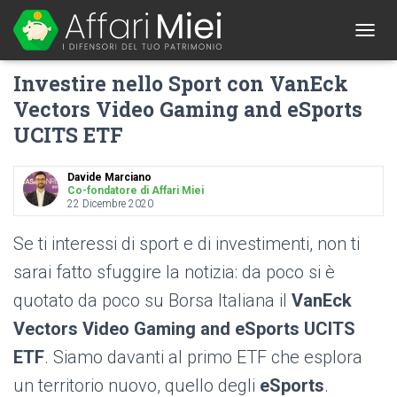
1
T
O
Investire nello Sport con VanEck
G
G
Vectors Video Gaming and eSports
L
UCITS ETF
E
N
A
Davide Marciano
V
Co-fondatore di Affari Miei
I
22 Dicembre 2020
G
A
Se ti interessi di sport e di investimenti, non ti
T
I
sarai fatto sfuggire la notizia: da poco si è
O
quotato da poco su Borsa Italiana il
VanEck
N
Vectors Video Gaming and eSports UCITS
ETF
. Siamo davanti al primo ETF che esplora
un territorio nuovo, quello degli
eSports
.