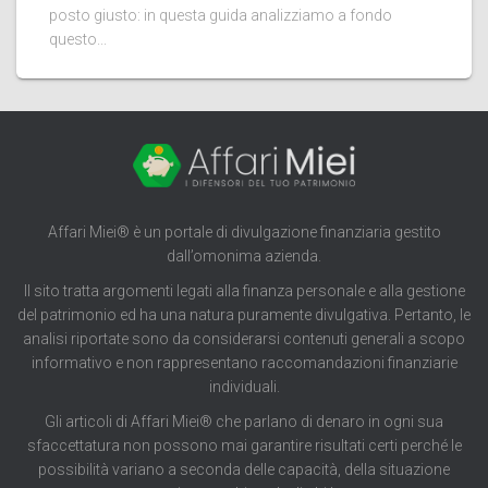
posto giusto: in questa guida analizziamo a fondo
questo...
Affari Miei® è un portale di divulgazione finanziaria gestito
dall’omonima azienda.
Il sito tratta argomenti legati alla finanza personale e alla gestione
del patrimonio ed ha una natura puramente divulgativa. Pertanto, le
analisi riportate sono da considerarsi contenuti generali a scopo
informativo e non rappresentano raccomandazioni finanziarie
individuali.
Gli articoli di Affari Miei® che parlano di denaro in ogni sua
sfaccettatura non possono mai garantire risultati certi perché le
possibilità variano a seconda delle capacità, della situazione