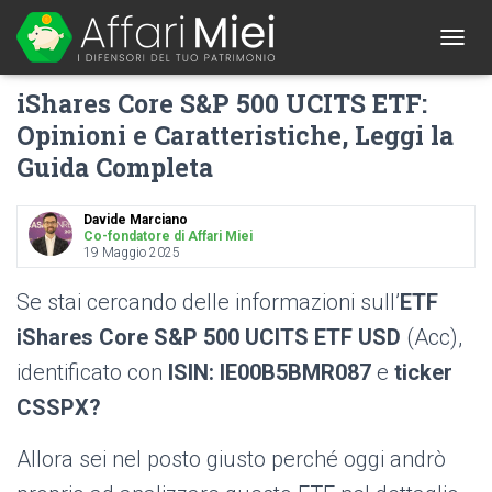
1
T
O
iShares Core S&P 500 UCITS ETF:
G
G
Opinioni e Caratteristiche, Leggi la
L
Guida Completa
E
N
A
Davide Marciano
V
Co-fondatore di Affari Miei
I
19 Maggio 2025
G
A
Se stai cercando delle informazioni sull’
ETF
T
I
iShares Core S&P 500 UCITS ETF USD
(Acc),
O
identificato con
ISIN: IE00B5BMR087
e
ticker
N
CSSPX?
Allora sei nel posto giusto perché oggi andrò