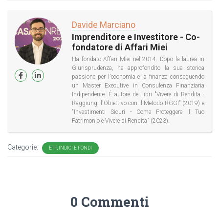
Davide Marciano
Imprenditore e Investitore - Co-
fondatore di Affari Miei
Ha fondato Affari Miei nel 2014. Dopo la laurea in
Giurisprudenza, ha approfondito la sua storica
passione per l'economia e la finanza conseguendo
un Master Executive in Consulenza Finanziaria
Indipendente. É autore dei libri "Vivere di Rendita -
Raggiungi l'Obiettivo con il Metodo RGGI" (2019) e
"Investimenti Sicuri - Come Proteggere il Tuo
Patrimonio e Vivere di Rendita" (2023).
Categorie:
ETF, INDICI E FONDI
0 Commenti