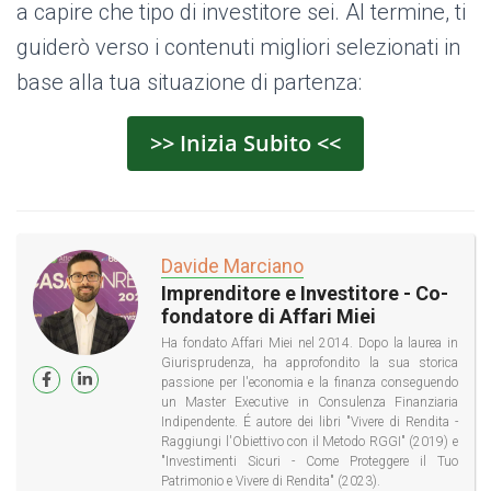
a capire che tipo di investitore sei. Al termine, ti
guiderò verso i contenuti migliori selezionati in
base alla tua situazione di partenza:
>> Inizia Subito <<
Davide Marciano
Imprenditore e Investitore - Co-
fondatore di Affari Miei
Ha fondato Affari Miei nel 2014. Dopo la laurea in
Giurisprudenza, ha approfondito la sua storica
passione per l'economia e la finanza conseguendo
un Master Executive in Consulenza Finanziaria
Indipendente. É autore dei libri "Vivere di Rendita -
Raggiungi l'Obiettivo con il Metodo RGGI" (2019) e
"Investimenti Sicuri - Come Proteggere il Tuo
Patrimonio e Vivere di Rendita" (2023).