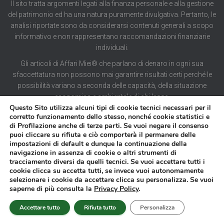
Il sito tratta argomenti legati alla finanza personale e alla gestione
del patrimonio ed ha una natura puramente divulgativa. Pertanto, le
analisi riportate sono da considerarsi contenuti generali a scopo
informativo e non rappresentano raccomandazioni finanziarie
individuali.
Gli articoli di Affari Miei® che parlano di denaro in ogni sua
sfaccettatura non possono mai garantire risultati certi perché le
possibilità variano a seconda delle capacità, della situazione
economica e ambientale di chi legge.
Questo Sito utilizza alcuni tipi di cookie tecnici necessari per il
corretto funzionamento dello stesso, nonché cookie statistici e
Affari Miei®, dunque, non può garantire il successo delle strategie
di Profilazione anche di terze parti. Se vuoi negare il consenso
suggerite in alcun modo e non si assume la responsabilità di
puoi cliccare su rifiuta e ciò comporterà il permanere delle
impostazioni di default e dunque la continuazione della
scelte imprudenti fatte sulla base di una percezione errata dei
navigazione in assenza di cookie o altri strumenti di
contenuti di queste pagine.
tracciamento diversi da quelli tecnici. Se vuoi accettare tutti i
cookie clicca su accetta tutti, se invece vuoi autonomamente
selezionare i cookie da accettare clicca su personalizza. Se vuoi
saperne di più consulta la
Privacy Policy
.
Accettare tutto
Rifiuta tutto
Personalizza