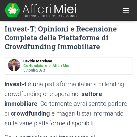
1
T
O
Invest-T: Opinioni e Recensione
G
G
Completa della Piattaforma di
L
Crowdfunding Immobiliare
E
N
A
Davide Marciano
V
Co-fondatore di Affari Miei
I
3 Aprile 2023
G
A
Invest-t
è una piattaforma italiana di lending
T
I
crowdfunding che opera nel
settore
O
immobiliare
. Certamente avrai sentito parlare
N
di
crowdfunding
e magari ti stai informando
sulle varie piattaforme disponibili.