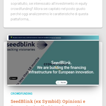
soprattutto, sei interessato all’investimento in equity
crowdfunding? Allora sei capitato nel posto giusto
perché oggi analizzeremo le caratteristiche di questa
piattaforma,...
CROWDFUNDING
SeedBlink (ex Symbid): Opinioni e