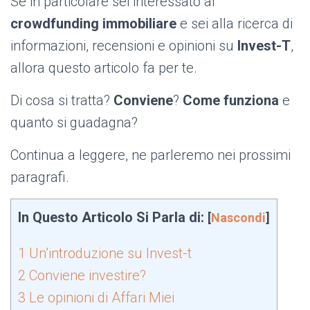
Se in particolare sei interessato al
crowdfunding immobiliare
e sei alla ricerca di
informazioni, recensioni e opinioni su
Invest-T
,
allora questo articolo fa per te.
Di cosa si tratta?
Conviene
?
Come funziona
e
quanto si guadagna?
Continua a leggere, ne parleremo nei prossimi
paragrafi.
In Questo Articolo Si Parla di:
[
Nascondi
]
1
Un’introduzione su Invest-t
2
Conviene investire?
3
Le opinioni di Affari Miei