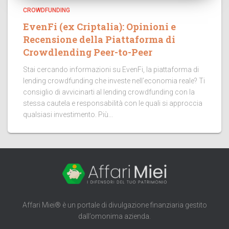
CROWDFUNDING
EvenFi (ex Criptalia): Opinioni e
Recensione della Piattaforma di
Crowdlending Peer-to-Peer
Stai cercando informazioni su EvenFi, la piattaforma di
lending crowdfunding che investe nell’economia reale? Ti
consiglio di avvicinarti al lending crowdfunding con la
stessa cautela e responsabilità con le quali si approccia
qualsiasi investimento. Più...
Affari Miei® è un portale di divulgazione finanziaria gestito
dall’omonima azienda.