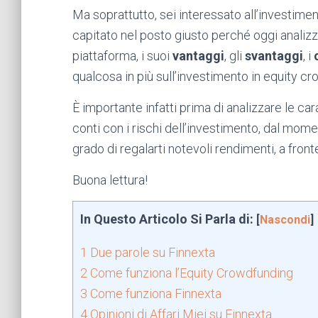
Ma soprattutto, sei interessato all’investime
capitato nel posto giusto perché oggi anali
piattaforma, i suoi
vantaggi
, gli
svantaggi
, i
qualcosa in più sull’investimento in equity c
È importante infatti prima di analizzare le car
conti con i rischi dell’investimento, dal mom
grado di regalarti notevoli rendimenti, a fron
Buona lettura!
In Questo Articolo Si Parla di:
[
Nascondi
]
1
Due parole su Finnexta
2
Come funziona l’Equity Crowdfunding
3
Come funziona Finnexta
4
Opinioni di Affari Miei su Finnexta