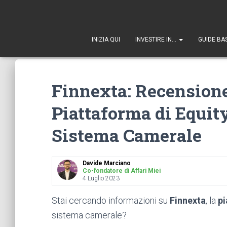
1
INIZIA QUI
INVESTIRE IN…
GUIDE BA
Finnexta: Recensione
Piattaforma di Equi
Sistema Camerale
Davide Marciano
Co-fondatore di Affari Miei
4 Luglio 2023
Stai cercando informazioni su
Finnexta
, la
pi
sistema camerale?