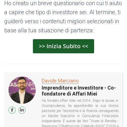
Ho creato un breve questionario con cui ti aiuto
a capire che tipo di investitore sei. Al termine, ti
guiderò verso i contenuti migliori selezionati in
base alla tua situazione di partenza:
>> Inizia Subito <<
Davide Marciano
Imprenditore e Investitore - Co-
fondatore di Affari Miei
Ha fondato Affari Miei nel 2014. Dopo la laurea in
Giurisprudenza, ha approfondito la sua storica
passione per l'economia e la finanza conseguendo
un Master Executive in Consulenza Finanziaria
Indipendente. É autore dei libri "Vivere di Rendita -
Raggiungi l'Obiettivo con il Metodo RGGI" (2019) e