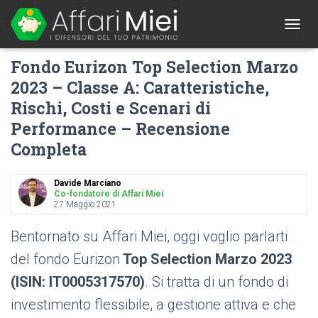
1
T
O
Fondo Eurizon Top Selection Marzo
G
G
2023 – Classe A: Caratteristiche,
L
Rischi, Costi e Scenari di
E
N
Performance – Recensione
A
V
Completa
I
G
Davide Marciano
A
Co-fondatore di Affari Miei
T
27 Maggio 2021
I
O
Bentornato su Affari Miei, oggi voglio parlarti
N
del fondo Eurizon
Top Selection Marzo 2023
(ISIN: IT0005317570)
. Si tratta di un fondo di
investimento flessibile, a gestione attiva e che