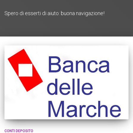
Spero di esserti di aiuto: buona navigazione!
CONTI DEPOSITO