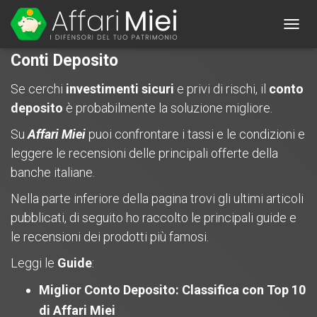
TOGG
NAVIG
Conti Deposito
Se cerchi
investimenti sicuri
e privi di rischi, il
conto
deposito
è probabilmente la soluzione migliore.
Su
Affari Miei
puoi confrontare i tassi e le condizioni e
leggere le recensioni delle principali offerte della
banche italiane.
Nella parte inferiore della pagina trovi gli ultimi articoli
pubblicati, di seguito ho raccolto le principali guide e
le recensioni dei prodotti più famosi.
Leggi le
Guide
:
Miglior Conto Deposito: Classifica con Top 10
di Affari Miei