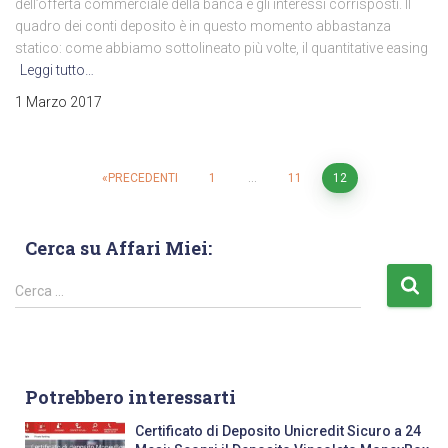
dell’offerta commerciale della banca e gli interessi corrisposti. Il
quadro dei conti deposito è in questo momento abbastanza
statico: come abbiamo sottolineato più volte, il quantitative easing
Leggi tutto…
1 Marzo 2017
PRECEDENTI
1
…
11
12
Cerca su Affari Miei:
Cerca …
Potrebbero interessarti
Certificato di Deposito Unicredit Sicuro a 24