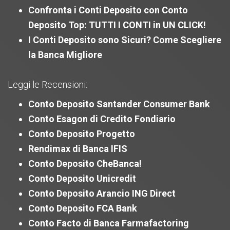
Confronta i Conti Deposito con Conto
Deposito Top: TUTTI I CONTI in UN CLICK!
I Conti Deposito sono Sicuri? Come Scegliere
la Banca Migliore
Leggi le Recensioni:
Conto Deposito Santander Consumer Bank
Conto Esagon di Credito Fondiario
Conto Deposito Progetto
Rendimax di Banca IFIS
Conto Deposito CheBanca!
Conto Deposito Unicredit
Conto Deposito Arancio ING Direct
Conto Deposito FCA Bank
Conto Facto di Banca Farmafactoring