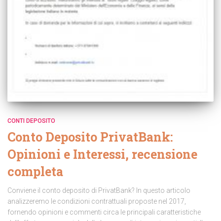
CONTI DEPOSITO
Conto Deposito PrivatBank:
Opinioni e Interessi, recensione
completa
Conviene il conto deposito di PrivatBank? In questo articolo
analizzeremo le condizioni contrattuali proposte nel 2017,
fornendo opinioni e commenti circa le principali caratteristiche