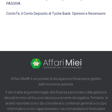
PASSIVA
ContoTe, il Conto Deposito di Tyche Bank: Opinioni e Recensioni
Affari Miei® è un portale di divulgazione finanziaria gestito
dall’omonima azienda.
Il sito tratta argomenti legati alla finanza personale e alla gestione
del patrimonio ed ha una natura puramente divulgativa. Pertanto, le
analisi riportate sono da considerarsi contenuti generali a scopo
informativo e non rappresentano raccomandazioni finanziarie