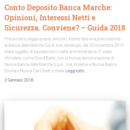
Conto Deposito Banca Marche:
Opinioni, Interessi Netti e
Sicurezza. Conviene? – Guida 2018
Prima che tu legga questo articolo, è bene fare una precisazione:
la Banca delle Marche S.p.A. non esiste più: dal 22 novembre 2015
stata oggetto di liquidazione coatta amministrativa. E’ stata
rifondata, come Good Bank, con la nuova denominazione di
Nuova Banca delle Marche S.p.A., ma, Insieme a Nuova Banca
Etruria e Nuova CariChieti, è stata
Leggi tutto…
2 Gennaio 2018