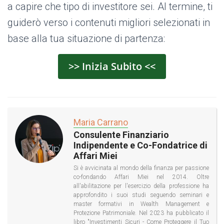
a capire che tipo di investitore sei. Al termine, ti
guiderò verso i contenuti migliori selezionati in
base alla tua situazione di partenza:
>> Inizia Subito <<
Maria Carrano
Consulente Finanziario
Indipendente e Co-Fondatrice di
Affari Miei
Si è avvicinata al mondo della finanza per passione
co-fondando Affari Miei nel 2014. Oltre
all'abilitazione per l'esercizio della professione ha
approfondito i suoi studi seguendo seminari e
master formativi in Wealth Management e
Protezione Patrimoniale. Nel 2023 ha pubblicato il
libro "Investimenti Sicuri - Come Proteggere il Tuo