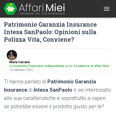
1
T
O
Patrimonio Garanzia Insurance
G
G
Intesa SanPaolo: Opinioni sulla
L
Polizza Vita, Conviene?
E
N
A
V
I
G
Maria Carrano
Consulente Finanziario Indipendente e Co-Fondatrice di Affari Miei
A
14 Gennaio 2025
T
I
Ti hanno parlato di
Patrimonio Garanzia
O
N
Insurance
di
Intesa SanPaolo
e sei interessato
alle sue caratteristiche e soprattutto a capire
se potrebbe essere il prodotto giusto per te?