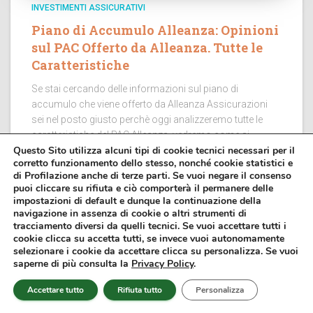
INVESTIMENTI ASSICURATIVI
Piano di Accumulo Alleanza: Opinioni
sul PAC Offerto da Alleanza. Tutte le
Caratteristiche
Se stai cercando delle informazioni sul piano di
accumulo che viene offerto da Alleanza Assicurazioni
sei nel posto giusto perchè oggi analizzeremo tutte le
caratteristiche del PAC Alleanza, vedremo come si
Questo Sito utilizza alcuni tipi di cookie tecnici necessari per il
costruisce, quali sono i...
corretto funzionamento dello stesso, nonché cookie statistici e
di Profilazione anche di terze parti. Se vuoi negare il consenso
puoi cliccare su rifiuta e ciò comporterà il permanere delle
impostazioni di default e dunque la continuazione della
navigazione in assenza di cookie o altri strumenti di
tracciamento diversi da quelli tecnici. Se vuoi accettare tutti i
cookie clicca su accetta tutti, se invece vuoi autonomamente
selezionare i cookie da accettare clicca su personalizza. Se vuoi
saperne di più consulta la
Privacy Policy
.
Accettare tutto
Rifiuta tutto
Personalizza