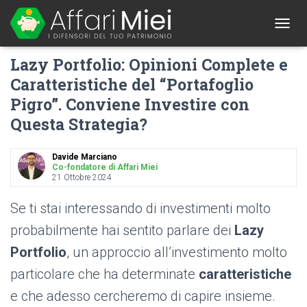
1
T
O
Lazy Portfolio: Opinioni Complete e
G
G
Caratteristiche del “Portafoglio
L
Pigro”. Conviene Investire con
E
N
Questa Strategia?
A
V
I
Davide Marciano
G
Co-fondatore di Affari Miei
A
21 Ottobre 2024
T
I
Se ti stai interessando di investimenti molto
O
probabilmente hai sentito parlare dei
Lazy
N
Portfolio
, un approccio all’investimento molto
particolare che ha determinate
caratteristiche
e che adesso cercheremo di capire insieme.