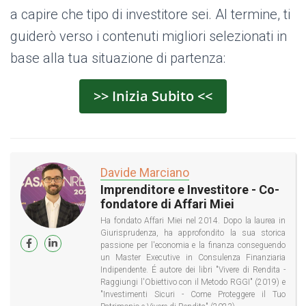
a capire che tipo di investitore sei. Al termine, ti
guiderò verso i contenuti migliori selezionati in
base alla tua situazione di partenza:
>> Inizia Subito <<
Davide Marciano
Imprenditore e Investitore - Co-
fondatore di Affari Miei
Ha fondato Affari Miei nel 2014. Dopo la laurea in
Giurisprudenza, ha approfondito la sua storica
passione per l'economia e la finanza conseguendo
un Master Executive in Consulenza Finanziaria
Indipendente. É autore dei libri "Vivere di Rendita -
Raggiungi l'Obiettivo con il Metodo RGGI" (2019) e
"Investimenti Sicuri - Come Proteggere il Tuo