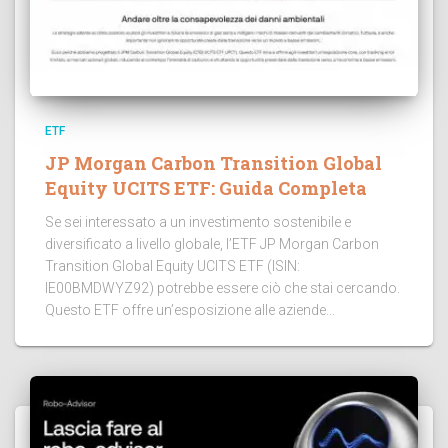
ETF
JP Morgan Carbon Transition Global
Equity UCITS ETF: Guida Completa
Se sei interessato a un investimento sostenibile e
diversificato a livello globale, l’ETF JP Morgan Carbon
Transition Global Equity UCITS ETF (ISIN:
IE00BMDWYZ92) potrebbe essere ciò che stai cercando.
Questo ETF offre un’esposizione alle aziende...