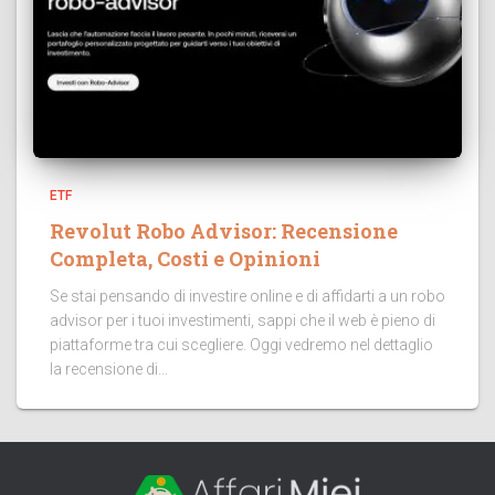
ETF
Revolut Robo Advisor: Recensione
Completa, Costi e Opinioni
Se stai pensando di investire online e di affidarti a un robo
advisor per i tuoi investimenti, sappi che il web è pieno di
piattaforme tra cui scegliere. Oggi vedremo nel dettaglio
la recensione di...