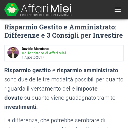
1
T
O
Risparmio Gestito e Amministrato:
G
G
Differenze e 3 Consigli per Investire
L
E
N
Davide Marciano
A
Co-fondatore di Affari Miei
1 Agosto 2017
V
I
G
Risparmio gestito
e
risparmio amministrato
A
sono due delle tre modalità possibili per quanto
T
I
riguarda il versamento delle
imposte
O
N
dovute
su quanto viene guadagnato tramite
investimenti.
La differenza, che potrebbe sembrare di