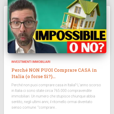
INVESTIMENTI IMMOBILIARI
Perché NON PUOI Comprare CASA in
Italia (o forse Sì?)…
Perché non puoi comprare casa in Italia? L’anno scorso
in Italia ci sono state circa 765.000 compravendite
immobiliari. Un numero che stupisce chiunque abbia
sentito, negli ultimi anni, il ritornello ormai diventato
senso comune: “comprare...