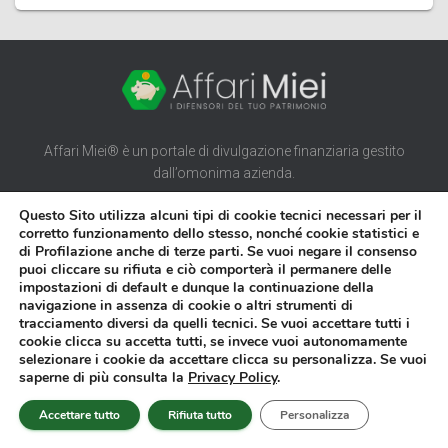
Affari Miei® è un portale di divulgazione finanziaria gestito
dall’omonima azienda.
Il sito tratta argomenti legati alla finanza personale e alla gestione
Questo Sito utilizza alcuni tipi di cookie tecnici necessari per il
del patrimonio ed ha una natura puramente divulgativa. Pertanto, le
corretto funzionamento dello stesso, nonché cookie statistici e
analisi riportate sono da considerarsi contenuti generali a scopo
di Profilazione anche di terze parti. Se vuoi negare il consenso
puoi cliccare su rifiuta e ciò comporterà il permanere delle
informativo e non rappresentano raccomandazioni finanziarie
impostazioni di default e dunque la continuazione della
individuali.
navigazione in assenza di cookie o altri strumenti di
tracciamento diversi da quelli tecnici. Se vuoi accettare tutti i
Gli articoli di Affari Miei® che parlano di denaro in ogni sua
cookie clicca su accetta tutti, se invece vuoi autonomamente
sfaccettatura non possono mai garantire risultati certi perché le
selezionare i cookie da accettare clicca su personalizza. Se vuoi
possibilità variano a seconda delle capacità, della situazione
saperne di più consulta la
Privacy Policy
.
economica e ambientale di chi legge.
Accettare tutto
Rifiuta tutto
Personalizza
Affari Miei®, dunque, non può garantire il successo delle strategie