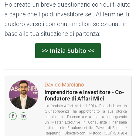
Ho creato un breve questionario con cui ti aiuto
a capire che tipo di investitore sei. Al termine, ti
guiderò verso i contenuti migliori selezionati in
base alla tua situazione di partenza:
>> Inizia Subito <<
Davide Marciano
Imprenditore e Investitore - Co-
fondatore di Affari Miei
Ha fondato Affari Miei nel 2014. Dopo la laurea in
Giurisprudenza, ha approfondito la sua storica
passione per l'economia e la finanza conseguendo
un Master Executive in Consulenza Finanziaria
Indipendente. É autore dei libri "Vivere di Rendita -
Raggiungi l'Obiettivo con il Metodo RGGI" (2019) e