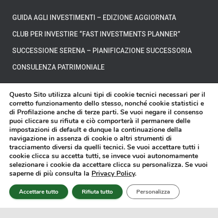
GUIDA AGLI INVESTIMENTI – EDIZIONE AGGIORNATA
CLUB PER INVESTIRE “FAST INVESTMENTS PLANNER”
SUCCESSIONE SERENA – PIANIFICAZIONE SUCCESSORIA
CONSULENZA PATRIMONIALE
Questo Sito utilizza alcuni tipi di cookie tecnici necessari per il
corretto funzionamento dello stesso, nonché cookie statistici e
di Profilazione anche di terze parti. Se vuoi negare il consenso
CHI SIAMO
DOVE SIAMO
DICONO DI NOI
puoi cliccare su rifiuta e ciò comporterà il permanere delle
impostazioni di default e dunque la continuazione della
navigazione in assenza di cookie o altri strumenti di
DISCLAIMER
CONTATTI
VIDEO
tracciamento diversi da quelli tecnici. Se vuoi accettare tutti i
cookie clicca su accetta tutti, se invece vuoi autonomamente
selezionare i cookie da accettare clicca su personalizza. Se vuoi
Affari Miei® è un marchio registrato di proprietà della Affari Miei S.r.l. - P.
saperne di più consulta la
Privacy Policy
.
IVA 11603570018 - Sede in Torino presso Corso Francesco Ferrucci n.112 -
Copyright © 2014-2025 -
Privacy Policy
-
Cookie Policy
Accettare tutto
Rifiuta tutto
Personalizza