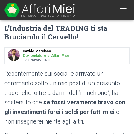
1
T
O
L’Industria del TRADING ti sta
G
G
Bruciando il Cervello!
L
E
N
Davide Marciano
A
Co-fondatore di Affari Miei
17 Gennaio 2020
V
I
G
Recentemente sui social è arrivato un
A
commento sotto un mio post di un presunto
T
I
trader che, oltre a darmi del “minchione”, ha
O
N
sostenuto che
se fossi veramente bravo con
gli investimenti farei i soldi per fatti miei
e
non insegnerei niente agli altri.