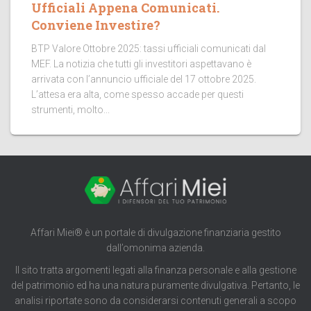
Ufficiali Appena Comunicati.
Conviene Investire?
BTP Valore Ottobre 2025: tassi ufficiali comunicati dal
MEF. La notizia che tutti gli investitori aspettavano è
arrivata con l’annuncio ufficiale del 17 ottobre 2025.
L’attesa era alta, come spesso accade per questi
strumenti, molto...
Affari Miei® è un portale di divulgazione finanziaria gestito
dall’omonima azienda.
Il sito tratta argomenti legati alla finanza personale e alla gestione
del patrimonio ed ha una natura puramente divulgativa. Pertanto, le
analisi riportate sono da considerarsi contenuti generali a scopo