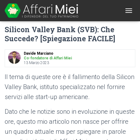
1
T
O
Silicon Valley Bank (SVB): Che
G
G
Succede? [Spiegazione FACILE]
L
E
N
Davide Marciano
A
Co-fondatore di Affari Miei
13 Marzo 2023
V
I
G
Il tema di queste ore è il fallimento della Silicon
A
Valley Bank, istituto specializzato nel fornire
T
I
servizi alle start-up americane.
O
N
Dato che le notizie sono in evoluzione in queste
ore, questo mio articolo non nasce per offrire
un quadro attuale ma per spiegare in parole