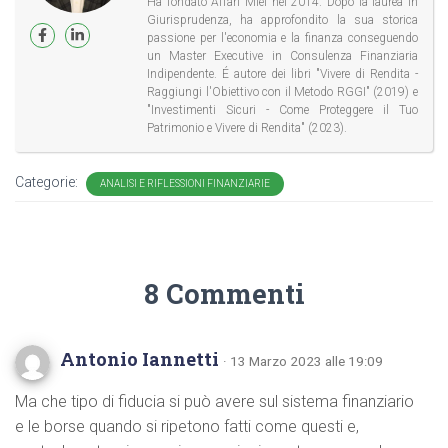
Ha fondato Affari Miei nel 2014. Dopo la laurea in
Giurisprudenza, ha approfondito la sua storica
passione per l'economia e la finanza conseguendo
un Master Executive in Consulenza Finanziaria
Indipendente. É autore dei libri "Vivere di Rendita -
Raggiungi l'Obiettivo con il Metodo RGGI" (2019) e
"Investimenti Sicuri - Come Proteggere il Tuo
Patrimonio e Vivere di Rendita" (2023).
Categorie:
ANALISI E RIFLESSIONI FINANZIARIE
8 Commenti
Antonio Iannetti
· 13 Marzo 2023 alle 19:09
Ma che tipo di fiducia si può avere sul sistema finanziario
e le borse quando si ripetono fatti come questi e,