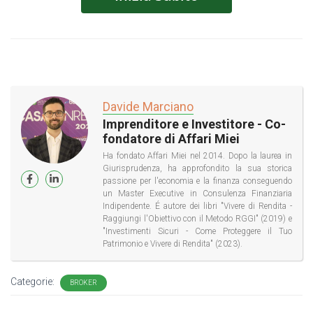
Davide Marciano
Imprenditore e Investitore - Co-
fondatore di Affari Miei
Ha fondato Affari Miei nel 2014. Dopo la laurea in
Giurisprudenza, ha approfondito la sua storica
passione per l'economia e la finanza conseguendo
un Master Executive in Consulenza Finanziaria
Indipendente. É autore dei libri "Vivere di Rendita -
Raggiungi l'Obiettivo con il Metodo RGGI" (2019) e
"Investimenti Sicuri - Come Proteggere il Tuo
Patrimonio e Vivere di Rendita" (2023).
Categorie:
BROKER