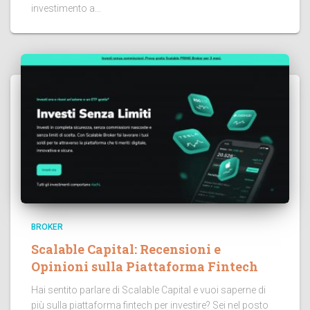
investimento a...
BROKER
Scalable Capital: Recensioni e
Opinioni sulla Piattaforma Fintech
Hai sentito parlare di Scalable Capital e vuoi saperne di
più sulla piattaforma fintech per investire? Sei nel posto