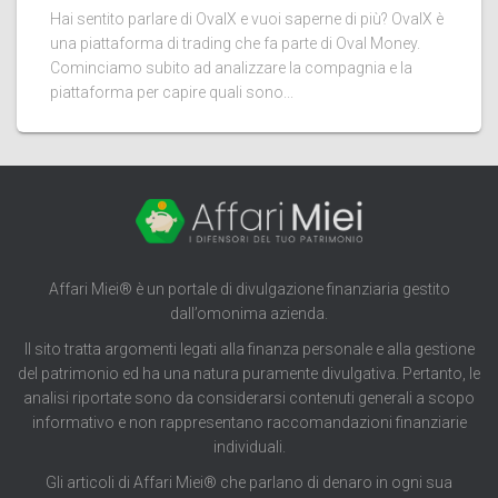
Hai sentito parlare di OvalX e vuoi saperne di più? OvalX è
una piattaforma di trading che fa parte di Oval Money.
Cominciamo subito ad analizzare la compagnia e la
piattaforma per capire quali sono...
Affari Miei® è un portale di divulgazione finanziaria gestito
dall’omonima azienda.
Il sito tratta argomenti legati alla finanza personale e alla gestione
del patrimonio ed ha una natura puramente divulgativa. Pertanto, le
analisi riportate sono da considerarsi contenuti generali a scopo
informativo e non rappresentano raccomandazioni finanziarie
individuali.
Gli articoli di Affari Miei® che parlano di denaro in ogni sua