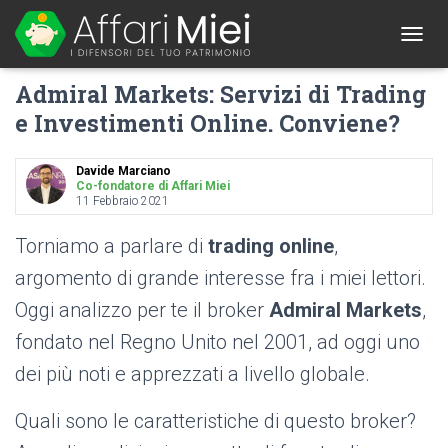
1
T
O
Admiral Markets: Servizi di Trading
G
G
e Investimenti Online. Conviene?
L
E
N
Davide Marciano
A
Co-fondatore di Affari Miei
11 Febbraio 2021
V
I
G
Torniamo a parlare di
trading online
,
A
argomento di grande interesse fra i miei lettori.
T
I
Oggi analizzo per te il broker
Admiral Markets
,
O
N
fondato nel Regno Unito nel 2001, ad oggi uno
dei più noti e apprezzati a livello globale.
Quali sono le caratteristiche di questo broker?