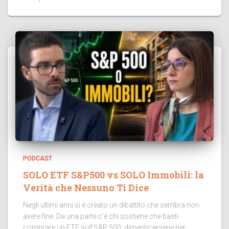
PODCAST
SOLO ETF S&P500 vs SOLO Immobili: la
Verità che Nessuno Ti Dice
Negli ultimi anni si è creato un dibattito che sembra non
avere fine. Da una parte c’è chi sostiene che basti
comprare un ETF sull’S&P 500, dimenticarsene per