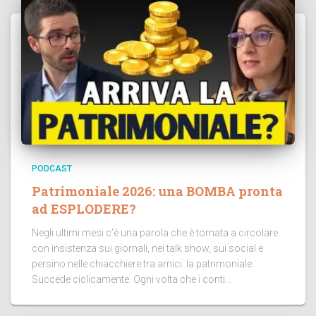
PODCAST
Patrimoniale 2026: una BOMBA pronta
ad ESPLODERE?
Negli ultimi mesi c’è una parola che è tornata a circolare
con insistenza sui giornali, nei talk show, sui social e
persino nelle chiacchiere tra amici: la patrimoniale.
Succede ciclicamente. Ogni volta che i conti...