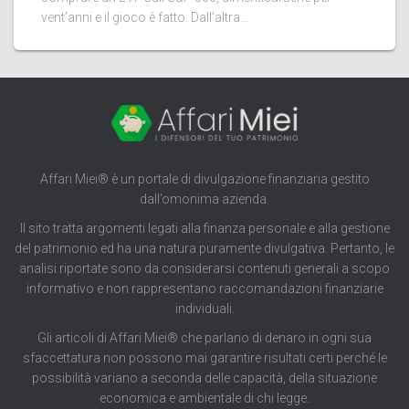
vent’anni e il gioco è fatto. Dall’altra...
Affari Miei® è un portale di divulgazione finanziaria gestito
dall’omonima azienda.
Il sito tratta argomenti legati alla finanza personale e alla gestione
del patrimonio ed ha una natura puramente divulgativa. Pertanto, le
analisi riportate sono da considerarsi contenuti generali a scopo
informativo e non rappresentano raccomandazioni finanziarie
individuali.
Gli articoli di Affari Miei® che parlano di denaro in ogni sua
sfaccettatura non possono mai garantire risultati certi perché le
possibilità variano a seconda delle capacità, della situazione
economica e ambientale di chi legge.