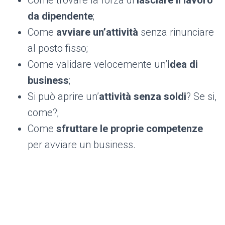
Come trovare la forza di
lasciare il lavoro
da dipendente
;
Come
avviare un’attività
senza rinunciare
al posto fisso;
Come validare velocemente un’
idea di
business
;
Si può aprire un’
attività senza soldi
? Se si,
come?;
Come
sfruttare le proprie competenze
per avviare un business.