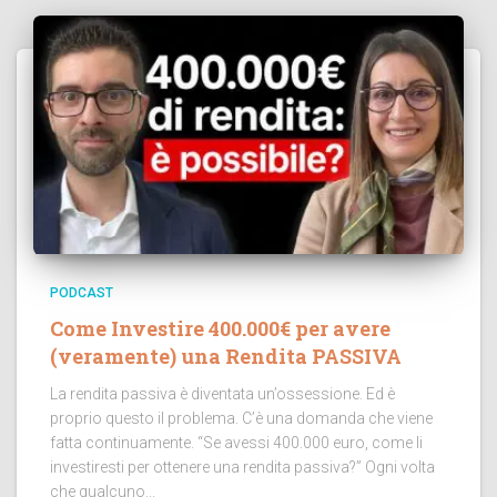
PODCAST
Come Investire 400.000€ per avere
(veramente) una Rendita PASSIVA
La rendita passiva è diventata un’ossessione. Ed è
proprio questo il problema. C’è una domanda che viene
fatta continuamente. “Se avessi 400.000 euro, come li
investiresti per ottenere una rendita passiva?” Ogni volta
che qualcuno...