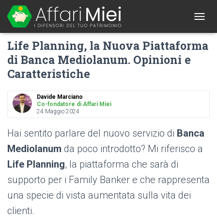
1
T
O
Life Planning, la Nuova Piattaforma
G
G
di Banca Mediolanum. Opinioni e
L
Caratteristiche
E
N
A
Davide Marciano
V
Co-fondatore di Affari Miei
I
24 Maggio 2024
G
A
Hai sentito parlare del nuovo servizio di
Banca
T
I
Mediolanum
da poco introdotto? Mi riferisco a
O
Life Planning
, la piattaforma che sarà di
N
supporto per i Family Banker e che rappresenta
una specie di vista aumentata sulla vita dei
clienti.