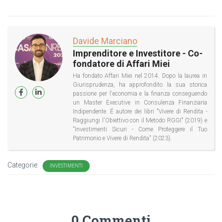
Davide Marciano
Imprenditore e Investitore - Co-
fondatore di Affari Miei
Ha fondato Affari Miei nel 2014. Dopo la laurea in
Giurisprudenza, ha approfondito la sua storica
passione per l'economia e la finanza conseguendo
un Master Executive in Consulenza Finanziaria
Indipendente. É autore dei libri "Vivere di Rendita -
Raggiungi l'Obiettivo con il Metodo RGGI" (2019) e
"Investimenti Sicuri - Come Proteggere il Tuo
Patrimonio e Vivere di Rendita" (2023).
Categorie:
INVESTIMENTI
0 Commenti