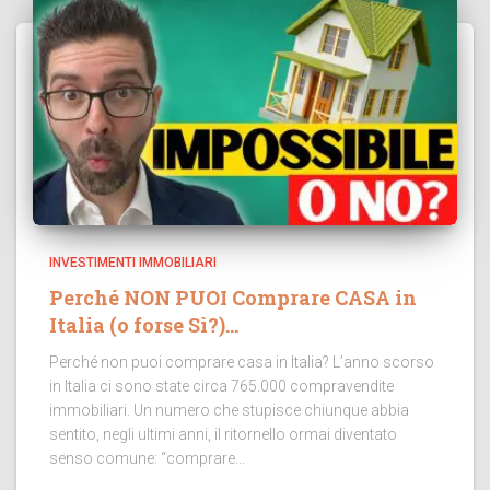
INVESTIMENTI IMMOBILIARI
Perché NON PUOI Comprare CASA in
Italia (o forse Sì?)…
Perché non puoi comprare casa in Italia? L’anno scorso
in Italia ci sono state circa 765.000 compravendite
immobiliari. Un numero che stupisce chiunque abbia
sentito, negli ultimi anni, il ritornello ormai diventato
senso comune: “comprare...