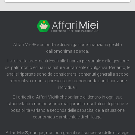
Affari Miei® è un portale di divulgazione finanziaria gestito
dall’omonima azienda.
Il sito tratta argomenti legati alla finanza personale e alla gestione
del patrimonio ed ha una natura puramente divulgativa. Pertanto, le
analisi riportate sono da considerarsi contenuti generali a scopo
informativo e non rappresentano raccomandazioni finanziarie
individuali.
Gli articoli di Affari Miei® che parlano di denaro in ogni sua
sfaccettatura non possono mai garantire risultati certi perché le
possibilità variano a seconda delle capacità, della situazione
economica e ambientale di chi legge.
Affari Miei®, dunque, non può garantire il successo delle strategie