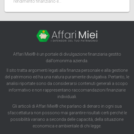
rendimento finanziario e...
Affari Miei® è un portale di divulgazione finanziaria gestito
dall’omonima azienda.
Il sito tratta argomenti legati alla finanza personale e alla gestione
del patrimonio ed ha una natura puramente divulgativa. Pertanto, le
analisi riportate sono da considerarsi contenuti generali a scopo
informativo e non rappresentano raccomandazioni finanziarie
individuali.
Gli articoli di Affari Miei® che parlano di denaro in ogni sua
sfaccettatura non possono mai garantire risultati certi perché le
possibilità variano a seconda delle capacità, della situazione
economica e ambientale di chi legge.