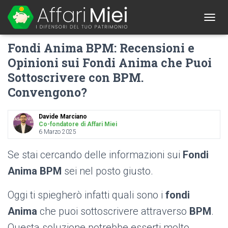
1
T
O
Fondi Anima BPM: Recensioni e
G
G
Opinioni sui Fondi Anima che Puoi
L
Sottoscrivere con BPM.
E
N
Convengono?
A
V
I
Davide Marciano
G
Co-fondatore di Affari Miei
A
6 Marzo 2025
T
I
Se stai cercando delle informazioni sui
Fondi
O
Anima BPM
sei nel posto giusto.
N
Oggi ti spiegherò infatti quali sono i
fondi
Anima
che puoi sottoscrivere attraverso
BPM
.
Questa soluzione potrebbe esserti molto