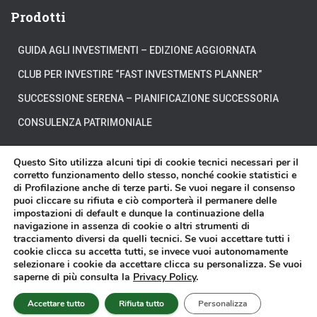
Prodotti
GUIDA AGLI INVESTIMENTI – EDIZIONE AGGIORNATA
CLUB PER INVESTIRE “FAST INVESTMENTS PLANNER”
SUCCESSIONE SERENA – PIANIFICAZIONE SUCCESSORIA
CONSULENZA PATRIMONIALE
Questo Sito utilizza alcuni tipi di cookie tecnici necessari per il
corretto funzionamento dello stesso, nonché cookie statistici e
di Profilazione anche di terze parti. Se vuoi negare il consenso
CHI SIAMO
DOVE SIAMO
DICONO DI NOI
puoi cliccare su rifiuta e ciò comporterà il permanere delle
impostazioni di default e dunque la continuazione della
navigazione in assenza di cookie o altri strumenti di
DISCLAIMER
CONTATTI
VIDEO
tracciamento diversi da quelli tecnici. Se vuoi accettare tutti i
cookie clicca su accetta tutti, se invece vuoi autonomamente
selezionare i cookie da accettare clicca su personalizza. Se vuoi
Affari Miei® è un marchio registrato di proprietà della Affari Miei S.r.l. - P.
saperne di più consulta la
Privacy Policy
.
IVA 11603570018 - Sede in Torino presso Corso Francesco Ferrucci n.112 -
Copyright © 2014-2025 -
Privacy Policy
-
Cookie Policy
Accettare tutto
Rifiuta tutto
Personalizza