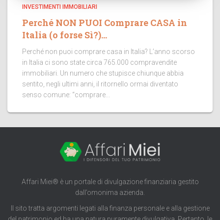
INVESTIMENTI IMMOBILIARI
Perché NON PUOI Comprare CASA in
Italia (o forse Sì?)…
Perché non puoi comprare casa in Italia? L’anno scorso
in Italia ci sono state circa 765.000 compravendite
immobiliari. Un numero che stupisce chiunque abbia
sentito, negli ultimi anni, il ritornello ormai diventato
senso comune: “comprare...
Affari Miei® è un portale di divulgazione finanziaria gestito
dall’omonima azienda.
Il sito tratta argomenti legati alla finanza personale e alla gestione
del patrimonio ed ha una natura puramente divulgativa. Pertanto, le