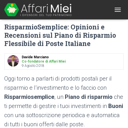
1
T
O
RisparmioSemplice: Opinioni e
G
G
Recensioni sul Piano di Risparmio
L
Flessibile di Poste Italiane
E
N
A
Davide Marciano
V
Co-fondatore di Affari Miei
I
9 Agosto 2018
G
A
Oggi torno a parlarti di prodotti postali per il
T
I
risparmio e l’investimento e lo faccio con
O
Risparmiosemplice
, un
Piano di risparmio
che
N
ti permette di gestire i tuoi investimenti in
Buoni
con una sottoscrizione periodica e automatica
di tutti i buoni offerti dalle poste.