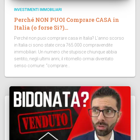
INVESTIMENTI IMMOBILIARI
Perché NON PUOI Comprare CASA in
Italia (o forse Sì?)…
Perché non puoi comprare casa in Italia? L’anno scorso
in Italia ci sono state circa 765.000 compravendite
immobiliari. Un numero che stupisce chiunque abbia
sentito, negli ultimi anni, il ritornello ormai diventato
senso comune: “comprare...