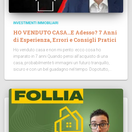
INVESTIMENTI IMMOBILIARI
HO VENDUTO CASA…E Adesso? 7 Anni
di Esperienza, Errori e Consigli Pratici
Ho venduto casa e non mi pento: ecco cosa ho
imparato in 7 anni Quando pensi all’acquisto di una
casa, probabilmente ti immagini un futuro tranquillo,
sicuro e con un bel guadagno nel tempo. Dopotutto,...