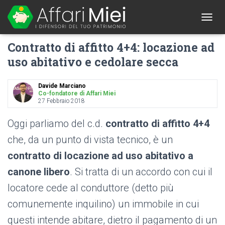
1
T
O
Contratto di affitto 4+4: locazione ad
G
G
uso abitativo e cedolare secca
L
E
N
Davide Marciano
A
Co-fondatore di Affari Miei
27 Febbraio 2018
V
I
G
Oggi parliamo del c.d.
contratto di affitto 4+4
A
che, da un punto di vista tecnico, è un
T
I
contratto di locazione ad uso abitativo a
O
N
canone libero
. Si tratta di un accordo con cui il
locatore cede al conduttore (detto più
comunemente inquilino) un immobile in cui
questi intende abitare, dietro il pagamento di un