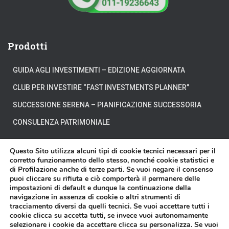
Prodotti
GUIDA AGLI INVESTIMENTI – EDIZIONE AGGIORNATA
CLUB PER INVESTIRE “FAST INVESTMENTS PLANNER”
SUCCESSIONE SERENA – PIANIFICAZIONE SUCCESSORIA
CONSULENZA PATRIMONIALE
Questo Sito utilizza alcuni tipi di cookie tecnici necessari per il
corretto funzionamento dello stesso, nonché cookie statistici e
di Profilazione anche di terze parti. Se vuoi negare il consenso
CHI SIAMO
DOVE SIAMO
DICONO DI NOI
puoi cliccare su rifiuta e ciò comporterà il permanere delle
impostazioni di default e dunque la continuazione della
navigazione in assenza di cookie o altri strumenti di
DISCLAIMER
CONTATTI
VIDEO
tracciamento diversi da quelli tecnici. Se vuoi accettare tutti i
cookie clicca su accetta tutti, se invece vuoi autonomamente
selezionare i cookie da accettare clicca su personalizza. Se vuoi
Affari Miei® è un marchio registrato di proprietà della Affari Miei S.r.l. - P.