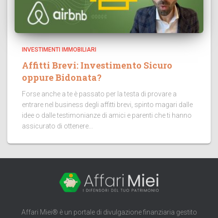
INVESTIMENTI IMMOBILIARI
Affitti Brevi: Investimento Sicuro
oppure Bidonata?
Forse anche a te è passato per la testa di provare a
entrare nel business degli affitti brevi, spinto magari dalle
idee o dalle testimonianze di amici e parenti che ti hanno
assicurato di ottenere...
Affari Miei® è un portale di divulgazione finanziaria gestito