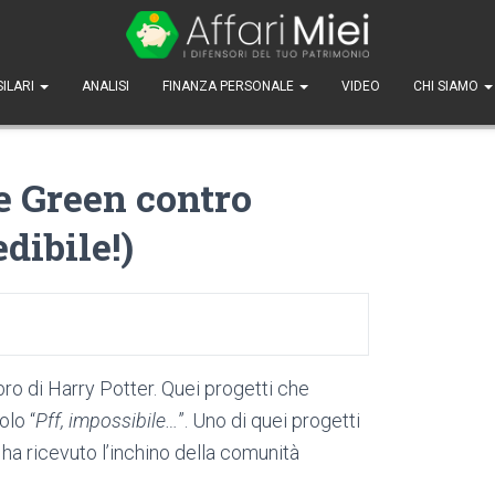
SILARI
ANALISI
FINANZA PERSONALE
VIDEO
CHI SIAMO
e Green contro
dibile!)
bro di Harry Potter. Quei progetti che
olo “
Pff, impossibile…
”. Uno di quei progetti
 ha ricevuto l’inchino della comunità