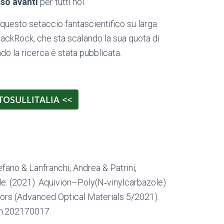
so avanti
per tutti noi.
 questo setaccio fantascientifico su larga
lackRock, che sta scalando la sua quota di
do la ricerca è stata pubblicata.
TOSULLITALIA <<
fano & Lanfranchi, Andrea & Patrini,
e. (2021). Aquivion–Poly(N‐vinylcarbazole)
ors (Advanced Optical Materials 5/2021).
om.202170017.