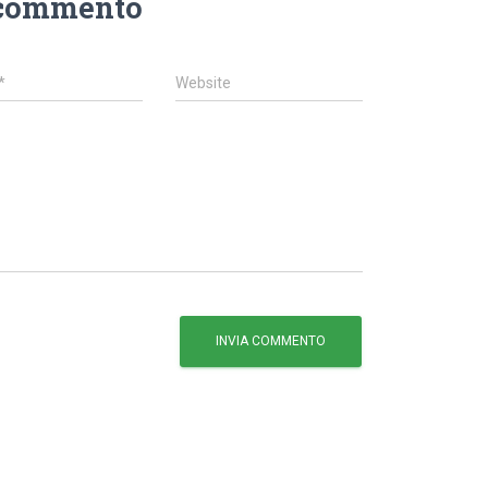
 commento
*
Website