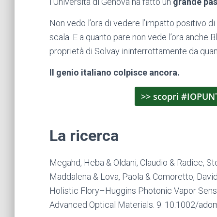
l’Università di Genova ha fatto un
grande pas
Non vedo l’ora di vedere l’impatto positivo di
scala. E a quanto pare non vede l’ora anche B
proprietà di Solvay ininterrottamente da quan
Il genio italiano colpisce ancora.
>> scopri #IOPUN
La ricerca
Megahd, Heba & Oldani, Claudio & Radice, Ste
Maddalena & Lova, Paola & Comoretto, David
Holistic Flory–Huggins Photonic Vapor Sens
Advanced Optical Materials. 9. 10.1002/ad