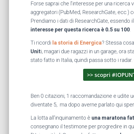
Forse saprai che l’interesse per una ricerca vi
aggregatori (PubMed, ResearchGate, ecc.) co
Prendiamo i dati di ResearchGate, essendo il 
interesse per questa ricerca è 0.5 su 100
.
Ti ricordi
la storia di Energica
? Stessa cosa.
Unit
i
, magari due ragazzi in un garage, ora s
stato fatto in Italia, quindi passa sotto i rad
>> scopri #IOPUN
Ben 0 citazioni, 1 raccomandazione e udite u
diventate 5, ma dopo averne parlato qui spero
La lotta all’inquinamento è
una maratona fat
consegnano il testimone per progredire in qu