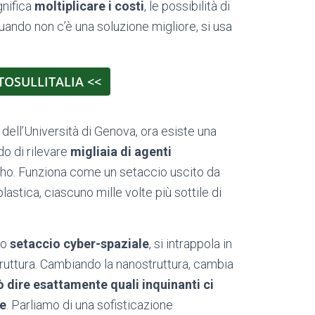
gnifica
moltiplicare i costi
, le possibilità di
uando non c’è una soluzione migliore, si usa
TOSULLITALIA <<
dell’Università di Genova, ora esiste una
do di rilevare
migliaia di agenti
orpho. Funziona come un setaccio uscito da
lastica, ciascuno mille volte più sottile di
to
setaccio cyber-spaziale
,
si intrappola in
struttura. Cambiando la nanostruttura, cambia
ò dire esattamente quali inquinanti ci
re
. Parliamo di una sofisticazione