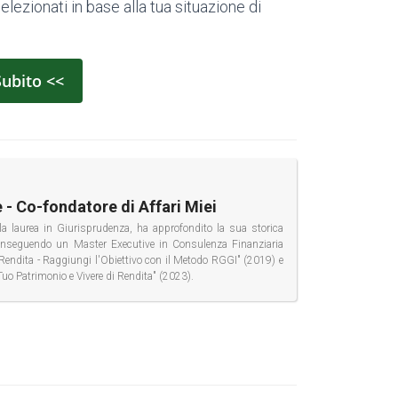
elezionati in base alla tua situazione di
Subito <<
 - Co-fondatore di Affari Miei
la laurea in Giurisprudenza, ha approfondito la sua storica
conseguendo un Master Executive in Consulenza Finanziaria
di Rendita - Raggiungi l'Obiettivo con il Metodo RGGI" (2019) e
Tuo Patrimonio e Vivere di Rendita" (2023).