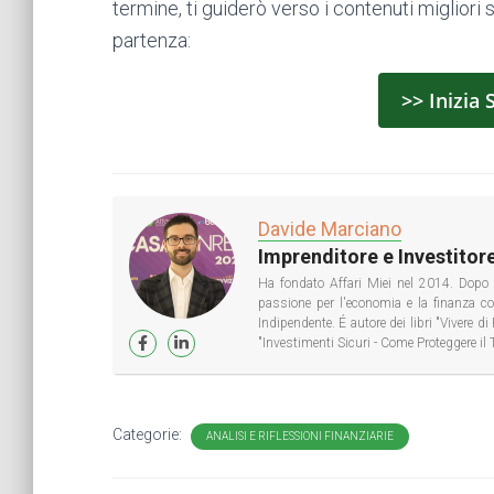
termine, ti guiderò verso i contenuti migliori s
partenza:
>> Inizia 
Davide Marciano
Imprenditore e Investitore
Ha fondato Affari Miei nel 2014. Dopo 
passione per l'economia e la finanza 
Indipendente. É autore dei libri "Vivere 
"Investimenti Sicuri - Come Proteggere il 
Categorie:
ANALISI E RIFLESSIONI FINANZIARIE