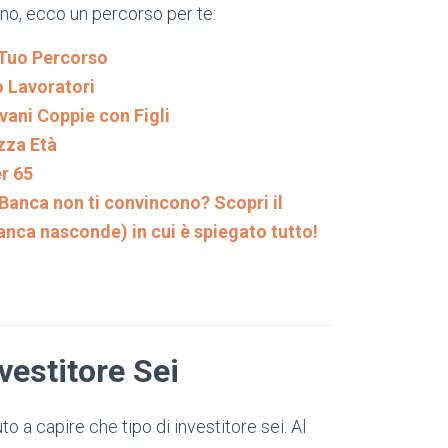
no, ecco un percorso per te:
l Tuo Percorso
o Lavoratori
vani Coppie con Figli
zza Età
r 65
Banca non ti convincono? Scopri il
a nasconde) in cui è spiegato tutto!
vestitore Sei
o a capire che tipo di investitore sei. Al