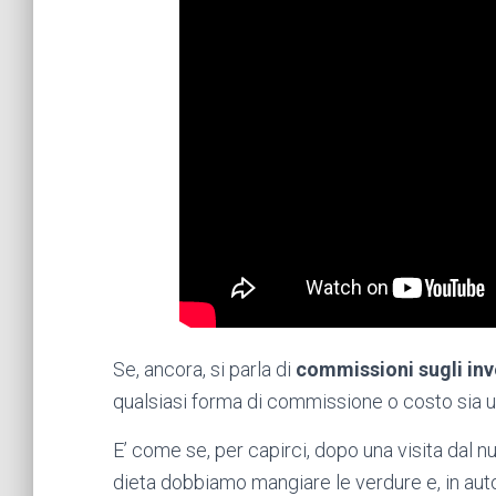
Se, ancora, si parla di
commissioni sugli inv
qualsiasi forma di commissione o costo sia u
E’ come se, per capirci, dopo una visita dal n
dieta dobbiamo mangiare le verdure e, in aut