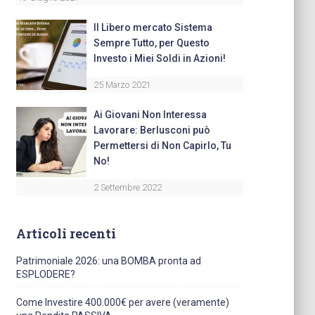
Il Libero mercato Sistema
Sempre Tutto, per Questo
Investo i Miei Soldi in Azioni!
25 Marzo 2021
Ai Giovani Non Interessa
Lavorare: Berlusconi può
Permettersi di Non Capirlo, Tu
No!
2 Settembre 2022
Articoli recenti
Patrimoniale 2026: una BOMBA pronta ad
ESPLODERE?
Come Investire 400.000€ per avere (veramente)