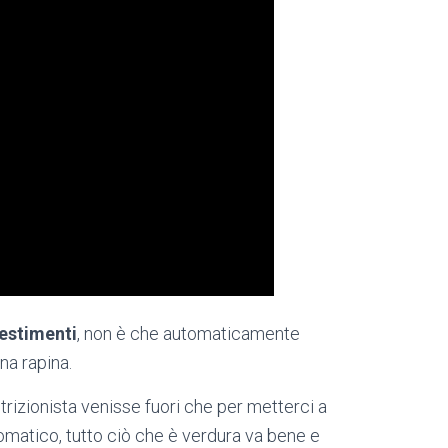
estimenti
, non è che automaticamente
na rapina.
utrizionista venisse fuori che per metterci a
omatico, tutto ciò che è verdura va bene e