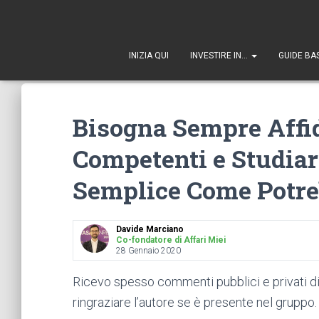
1
INIZIA QUI
INVESTIRE IN…
GUIDE BA
Bisogna Sempre Affid
Competenti e Studiare
Semplice Come Potr
Davide Marciano
Co-fondatore di Affari Miei
28 Gennaio 2020
Ricevo spesso commenti pubblici e privati di
ringraziare l’autore se è presente nel gruppo.