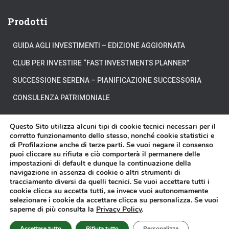
Prodotti
GUIDA AGLI INVESTIMENTI – EDIZIONE AGGIORNATA
CLUB PER INVESTIRE “FAST INVESTMENTS PLANNER”
SUCCESSIONE SERENA – PIANIFICAZIONE SUCCESSORIA
CONSULENZA PATRIMONIALE
Questo Sito utilizza alcuni tipi di cookie tecnici necessari per il
corretto funzionamento dello stesso, nonché cookie statistici e
di Profilazione anche di terze parti. Se vuoi negare il consenso
CHI SIAMO
DOVE SIAMO
DICONO DI NOI
puoi cliccare su rifiuta e ciò comporterà il permanere delle
impostazioni di default e dunque la continuazione della
navigazione in assenza di cookie o altri strumenti di
DISCLAIMER
CONTATTI
VIDEO
tracciamento diversi da quelli tecnici. Se vuoi accettare tutti i
cookie clicca su accetta tutti, se invece vuoi autonomamente
selezionare i cookie da accettare clicca su personalizza. Se vuoi
Affari Miei® è un marchio registrato di proprietà della Affari Miei S.r.l. - P.
saperne di più consulta la
Privacy Policy
.
IVA 11603570018 - Sede in Torino presso Corso Francesco Ferrucci n.112 -
Copyright © 2014-2025 -
Privacy Policy
-
Cookie Policy
Accettare tutto
Rifiuta tutto
Personalizza