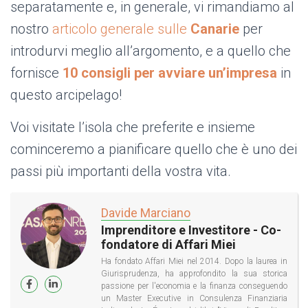
separatamente e, in generale, vi rimandiamo al
nostro
articolo generale sulle
Canarie
per
introdurvi meglio all’argomento, e a quello che
fornisce
10 consigli per avviare un’impresa
in
questo arcipelago!
Voi visitate l’isola che preferite e insieme
cominceremo a pianificare quello che è uno dei
passi più importanti della vostra vita.
Davide Marciano
Imprenditore e Investitore - Co-
fondatore di Affari Miei
Ha fondato Affari Miei nel 2014. Dopo la laurea in
Giurisprudenza, ha approfondito la sua storica
passione per l'economia e la finanza conseguendo
un Master Executive in Consulenza Finanziaria