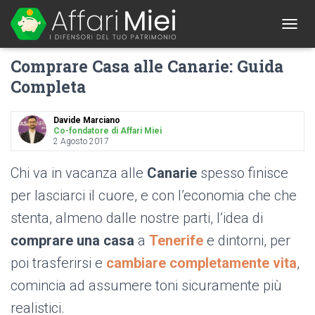
1
T
O
Comprare Casa alle Canarie: Guida
G
G
Completa
L
E
N
Davide Marciano
A
Co-fondatore di Affari Miei
2 Agosto 2017
V
I
G
Chi va in vacanza alle
Canarie
spesso finisce
A
per lasciarci il cuore, e con l’economia che che
T
I
stenta, almeno dalle nostre parti, l’idea di
O
N
comprare una casa
a
Tenerife
e dintorni, per
poi trasferirsi e
cambiare completamente vita
,
comincia ad assumere toni sicuramente più
realistici.