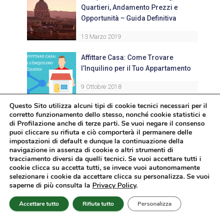
Quartieri, Andamento Prezzi e
Opportunità – Guida Definitiva
13 Marzo 2019
Affittare Casa: Come Trovare
l’Inquilino per il Tuo Appartamento
9 Ottobre 2018
Questo Sito utilizza alcuni tipi di cookie tecnici necessari per il
corretto funzionamento dello stesso, nonché cookie statistici e
Investi Nella Riconversione
di Profilazione anche di terze parti. Se vuoi negare il consenso
Immobiliare a Partire da 50€: Le
puoi cliccare su rifiuta e ciò comporterà il permanere delle
Opportunità del Reconversion
impostazioni di default e dunque la continuazione della
Crowdfunding
navigazione in assenza di cookie o altri strumenti di
tracciamento diversi da quelli tecnici. Se vuoi accettare tutti i
cookie clicca su accetta tutti, se invece vuoi autonomamente
30 Luglio 2019
selezionare i cookie da accettare clicca su personalizza. Se vuoi
saperne di più consulta la
Privacy Policy
.
Articoli recenti
Accettare tutto
Rifiuta tutto
Personalizza
Patrimoniale 2026: una BOMBA pronta ad