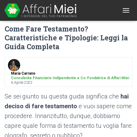
1
T
O
Come Fare Testamento?
G
G
Caratteristiche e Tipologie: Leggi la
L
Guida Completa
E
N
A
V
I
G
Maria Carrano
Consulente Finanziario Indipendente e Co-Fondatrice di Affari Miei
A
6 Aprile 2022
T
I
Se sei giunto su questa guida significa che
hai
O
N
deciso di fare testamento
e vuoi sapere come
procedere. Innanzitutto, dunque, dobbiamo
capire quale forma di testamento tu voglia fare:
olografo, segreto o pubblico?