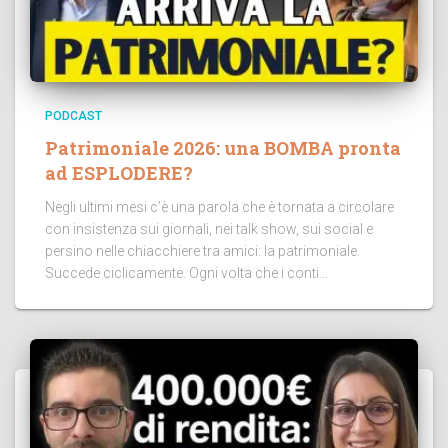
PODCAST
Patrimoniale 2026: una BOMBA pronta
ad ESPLODERE?
Negli ultimi mesi c’è una parola che è tornata a circolare
con insistenza sui giornali, nei talk show, sui social e
persino nelle chiacchiere tra amici: la patrimoniale.
Succede ciclicamente. Ogni volta che i conti...