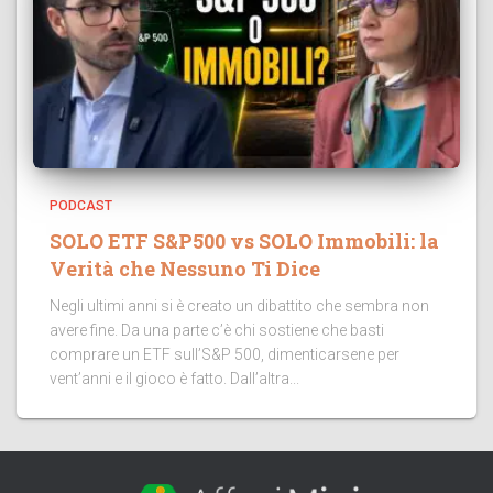
PODCAST
SOLO ETF S&P500 vs SOLO Immobili: la
Verità che Nessuno Ti Dice
Negli ultimi anni si è creato un dibattito che sembra non
avere fine. Da una parte c’è chi sostiene che basti
comprare un ETF sull’S&P 500, dimenticarsene per
vent’anni e il gioco è fatto. Dall’altra...