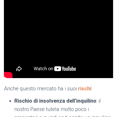
Anche questo mercato ha i suoi
rischi
:
Rischio di insolvenza dell’inquilino
: il
nostro Paese tutela molto poco i