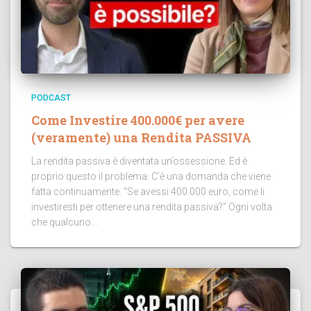
PODCAST
Come Investire 400.000€ per avere
(veramente) una Rendita PASSIVA
La rendita passiva è diventata un’ossessione. Ed è
proprio questo il problema. C’è una domanda che viene
fatta continuamente. “Se avessi 400.000 euro, come li
investiresti per ottenere una rendita passiva?” Ogni volta
che qualcuno...