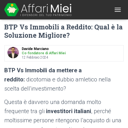
1
T
O
BTP Vs Immobili a Reddito: Qual è la
G
G
Soluzione Migliore?
L
E
N
Davide Marciano
A
Co-fondatore di Affari Miei
12 Febbraio 2024
V
I
G
BTP
Vs Immobili da mettere a
A
reddito:
dicotomia e dubbio amletico nella
T
I
scelta dell’investimento?
O
N
Questa è davvero una domanda molto
frequente tra gli
investitori italiani
, perché
moltissime persone ritengono l’acquisto di una