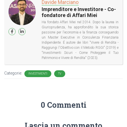
Davide Marciano
Imprenditore e Investitore - Co-
fondatore di Affari Miei
Ha fondato Affari Miei nel 2014. Dopo la laurea in
Giurisprudenza, ha approfondito la sua storica
passione per l'economia e la finanza conseguendo
un Master Executive in Consulenza Finanziaria
Indipendente. É autore dei libri "Vivere di Rendita -
Raggiungi l'Obiettivo con il Metodo RGGI" (2019) e
"Investimenti Sicuri - Come Proteggere il Tuo
Patrimonio e Vivere di Rendita" (2023).
Categorie:
INVESTIMENTI
TV
0 Commenti
Lascia un commento