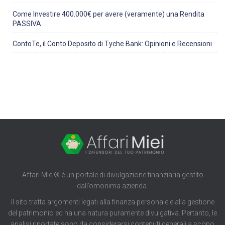
Come Investire 400.000€ per avere (veramente) una Rendita
PASSIVA
ContoTe, il Conto Deposito di Tyche Bank: Opinioni e Recensioni
Affari Miei® è un portale di divulgazione finanziaria gestito
dall’omonima azienda.
Il sito tratta argomenti legati alla finanza personale e alla gestione
del patrimonio ed ha una natura puramente divulgativa. Pertanto, le
analisi riportate sono da considerarsi contenuti generali a scopo