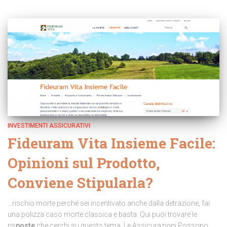
INVESTIMENTI ASSICURATIVI
Fideuram Vita Insieme Facile:
Opinioni sul Prodotto,
Conviene Stipularla?
…rischio morte perché sei incentivato anche dalla detrazione, fai
una polizza caso morte classica e basta. Qui puoi trovare le
ris
poste
che cerchi su questo tema. Le Assicurazioni Possono