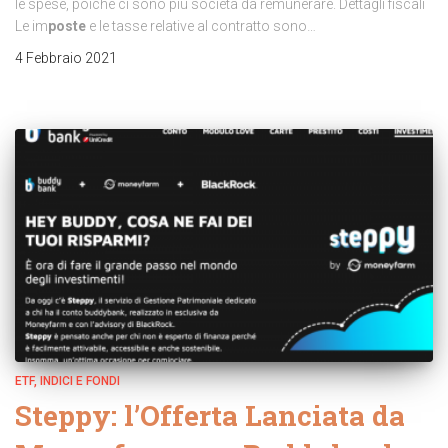
le spese, poiché ci sono più società da remunerare. Dettagli fiscali
Le im
poste
e le tasse relative al contratto sono…
4 Febbraio 2021
ETF, INDICI E FONDI
Steppy: l’Offerta Lanciata da