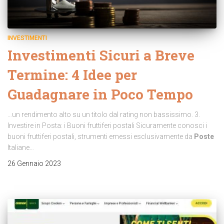
INVESTIMENTI
Investimenti Sicuri a Breve
Termine: 4 Idee per
Guadagnare in Poco Tempo
…un rendimento alto su un titolo dal rating non bassissimo. 3.
Investire in Posta: i Buoni fruttiferi postali Sicuramente conosci i
buoni fruttiferi postali, strumenti emessi esclusivamente da
Poste
Italiane…
26 Gennaio 2023