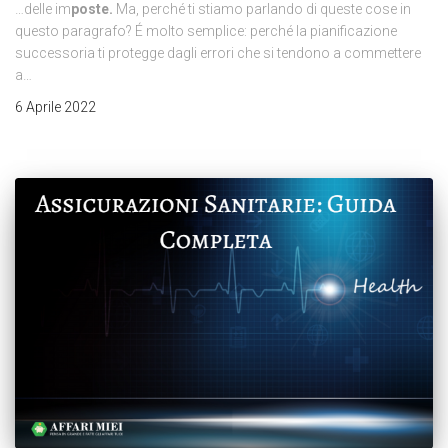
…delle im
poste.
Ma, perché ti stiamo parlando di queste cose in
questo paragrafo? É molto semplice: perché la pianificazione
successoria ti protegge dagli errori che si tendono a commettere
a…
6 Aprile 2022