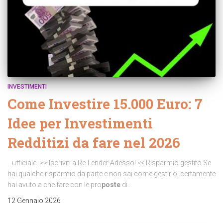
INVESTIMENTI
Come Investire 15.000 Euro: 7
Idee per Investimenti
Redditizi da fare nel 2026
…ufficiale. >> Iscriviti a Re-Lender Adesso! << Risparmio gestito Se
hai qualche risparmio da parte e non sai come gestirlo, certamente
hai avuto a che fare con le pro
poste
di…
12 Gennaio 2026