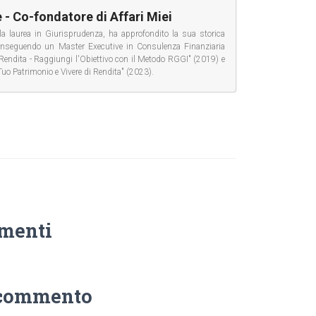
 - Co-fondatore di Affari Miei
la laurea in Giurisprudenza, ha approfondito la sua storica
conseguendo un Master Executive in Consulenza Finanziaria
di Rendita - Raggiungi l'Obiettivo con il Metodo RGGI" (2019) e
Tuo Patrimonio e Vivere di Rendita" (2023).
menti
 commento