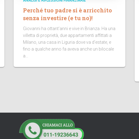
ANALISI E RIFLESSIONI FINANZIARIE
Perché tuo padre si è arricchito
senza investire (e tu no)!
Giovanni ha ottant’anni e vive in Brianza. Ha una
villetta di proprietà, due appartamenti affittati a
Milano, una casa in Liguria dove va d’estate, e
fino a qualche anno fa aveva anche un bilocale
a...