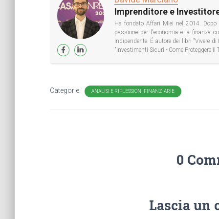
Imprenditore e Investitore
Ha fondato Affari Miei nel 2014. Dopo 
passione per l'economia e la finanza 
Indipendente. É autore dei libri "Vivere 
"Investimenti Sicuri - Come Proteggere il 
Categorie:
ANALISI E RIFLESSIONI FINANZIARIE
0 Com
Lascia un