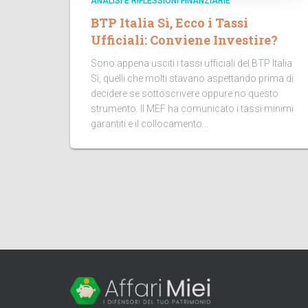
ANALISI E RIFLESSIONI FINANZIARIE
BTP Italia Sì, Ecco i Tassi
Ufficiali: Conviene Investire?
Sono appena usciti i tassi ufficiali del BTP Italia
Sì, quelli che molti stavano aspettando prima di
decidere se sottoscrivere oppure no questo
strumento. Il MEF ha comunicato i tassi minimi
garantiti e il collocamento...