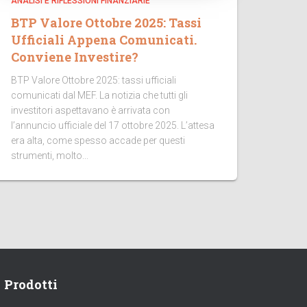
ANALISI E RIFLESSIONI FINANZIARIE
BTP Valore Ottobre 2025: Tassi
Ufficiali Appena Comunicati.
Conviene Investire?
BTP Valore Ottobre 2025: tassi ufficiali
comunicati dal MEF. La notizia che tutti gli
investitori aspettavano è arrivata con
l’annuncio ufficiale del 17 ottobre 2025. L’attesa
era alta, come spesso accade per questi
strumenti, molto...
Prodotti