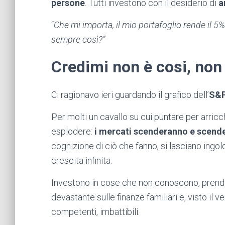
persone
. Tutti investono con il desiderio di
a
“
Che mi importa, il mio portafoglio rende il 
sempre così?”
Credimi non è cosi, non
Ci ragionavo ieri guardando il grafico dell’
S&P
Per molti un cavallo su cui puntare per arric
esplodere:
i mercati scenderanno e scende
cognizione di ciò che fanno, si lasciano ingol
crescita infinita.
Investono in cose che non conoscono, prend
devastante sulle finanze familiari e, visto il v
competenti, imbattibili.