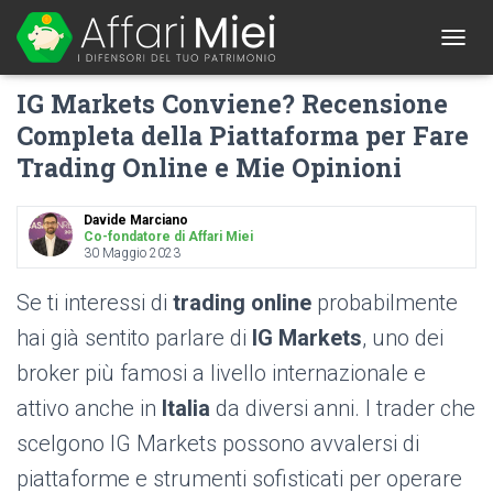
1
T
O
IG Markets Conviene? Recensione
G
G
Completa della Piattaforma per Fare
L
Trading Online e Mie Opinioni
E
N
A
Davide Marciano
V
Co-fondatore di Affari Miei
I
30 Maggio 2023
G
A
Se ti interessi di
trading online
probabilmente
T
I
hai già sentito parlare di
IG Markets
, uno dei
O
broker più famosi a livello internazionale e
N
attivo anche in
Italia
da diversi anni. I trader che
scelgono IG Markets possono avvalersi di
piattaforme e strumenti sofisticati per operare