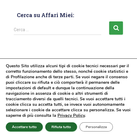
Cerca su Affari Miei:
Cerca …
Potrebbero interessarti
Questo Sito utilizza alcuni tipi di cookie tecnici necessari per il
corretto funzionamento dello stesso, nonché cookie statistici e
eToro o Fineco Trading? Quali sono
di Profilazione anche di terze parti. Se vuoi negare il consenso
le Differenze? Quale scegliere?
puoi cliccare su rifiuta e ciò comporterà il permanere delle
impostazioni di default e dunque la continuazione della
navigazione in assenza di cookie o altri strumenti di
23 Febbraio 2022
tracciamento diversi da quelli tecnici. Se vuoi accettare tutti i
cookie clicca su accetta tutti, se invece vuoi autonomamente
selezionare i cookie da accettare clicca su personalizza. Se vuoi
Fineco Trading: Recensione e
saperne di più consulta la
Privacy Policy
.
Opinioni sui Servizi di Trading
Online della Banca
Accettare tutto
Rifiuta tutto
Personalizza
3 Febbraio 2026