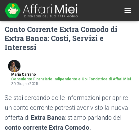
1
T
O
Conto Corrente Extra Comodo di
G
G
Extra Banca: Costi, Servizi e
L
Interessi
E
N
A
V
I
G
Maria Carrano
Consulente Finanziario Indipendente e Co-Fondatrice di Affari Miei
A
30 Giugno 2025
T
I
Se stai cercando delle informazioni per aprire
O
N
un conto corrente potresti aver visto la nuova
offerta di
Extra Banca
: stiamo parlando del
conto corrente Extra Comodo.