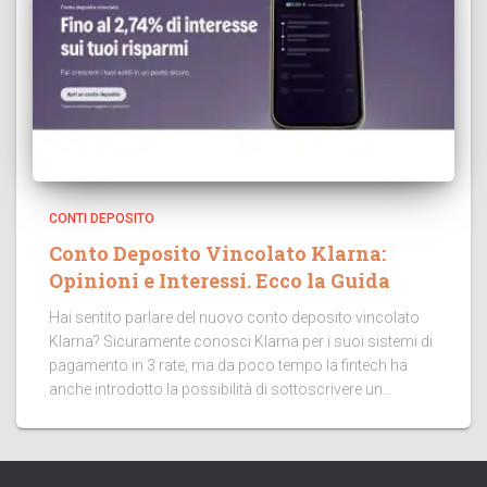
CONTI DEPOSITO
Conto Deposito Vincolato Klarna:
Opinioni e Interessi. Ecco la Guida
Hai sentito parlare del nuovo conto deposito vincolato
Klarna? Sicuramente conosci Klarna per i suoi sistemi di
pagamento in 3 rate, ma da poco tempo la fintech ha
anche introdotto la possibilità di sottoscrivere un...