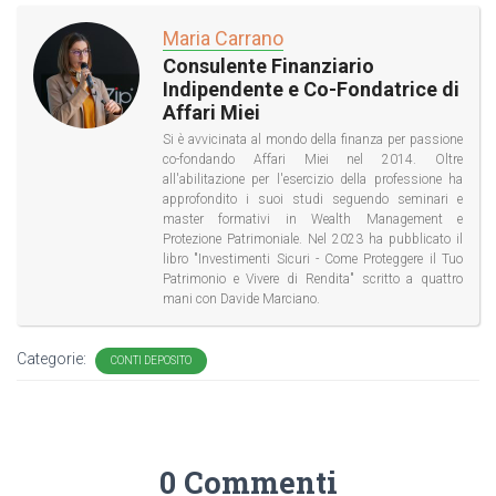
Maria Carrano
Consulente Finanziario
Indipendente e Co-Fondatrice di
Affari Miei
Si è avvicinata al mondo della finanza per passione
co-fondando Affari Miei nel 2014. Oltre
all'abilitazione per l'esercizio della professione ha
approfondito i suoi studi seguendo seminari e
master formativi in Wealth Management e
Protezione Patrimoniale. Nel 2023 ha pubblicato il
libro "Investimenti Sicuri - Come Proteggere il Tuo
Patrimonio e Vivere di Rendita" scritto a quattro
mani con Davide Marciano.
Categorie:
CONTI DEPOSITO
0 Commenti