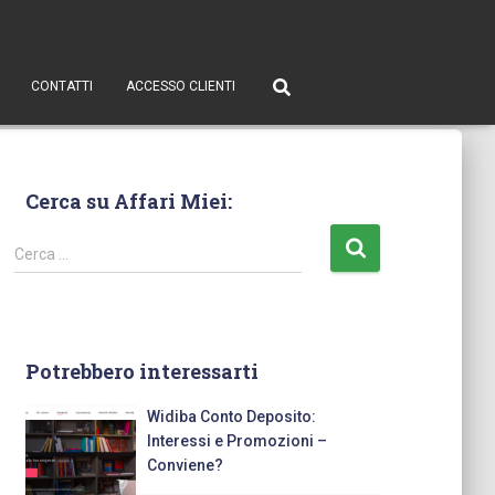
CONTATTI
ACCESSO CLIENTI
Cerca su Affari Miei:
Cerca …
Potrebbero interessarti
Widiba Conto Deposito:
Interessi e Promozioni –
Conviene?