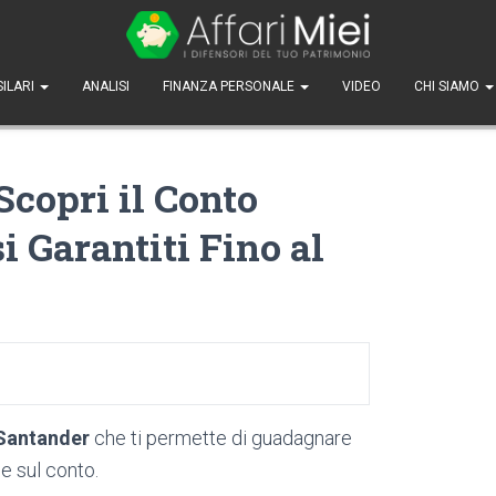
SILARI
ANALISI
FINANZA PERSONALE
VIDEO
CHI SIAMO
Scopri il Conto
i Garantiti Fino al
Santander
che ti permette di guadagnare
 sul conto.