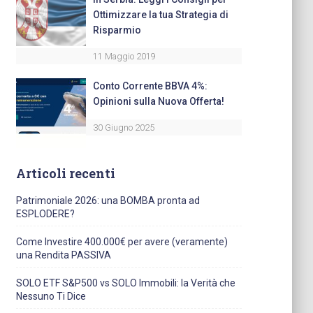
Ottimizzare la tua Strategia di
Risparmio
11 Maggio 2019
Conto Corrente BBVA 4%:
Opinioni sulla Nuova Offerta!
30 Giugno 2025
Articoli recenti
Patrimoniale 2026: una BOMBA pronta ad
ESPLODERE?
Come Investire 400.000€ per avere (veramente)
una Rendita PASSIVA
SOLO ETF S&P500 vs SOLO Immobili: la Verità che
Nessuno Ti Dice