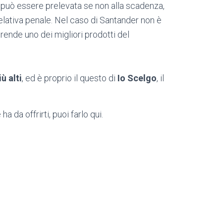
può essere prelevata se non alla scadenza,
lativa penale. Nel caso di Santander non è
rende uno dei migliori prodotti del
ù alti
, ed è proprio il questo di
Io Scelgo
, il
 da offrirti, puoi farlo qui.