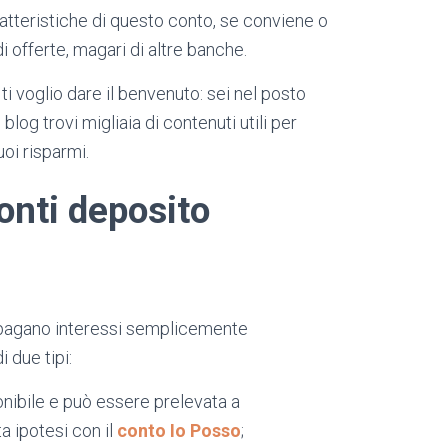
atteristiche di questo conto, se conviene o
di offerte, magari di altre banche.
, ti voglio dare il benvenuto: sei nel posto
 blog trovi migliaia di contenuti utili per
oi risparmi.
onti deposito
e pagano interessi semplicemente
due tipi:
ibile e può essere prelevata a
 ipotesi con il
conto Io Posso
;