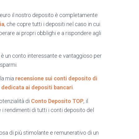
0 euro il nostro deposito è completamente
ia
, che copre tutti i depositi nel caso in cui
rare ai propri obblighi e a rispondere agli
è un conto interessante e vantaggioso per
isparmi.
 la mia
recensione sui conti deposito di
e dedicata ai depositi bancari
.
potenzialità di
Conto Deposito TOP
, il
rendimenti di tutti i conti deposito del
cosa di più stimolante e remunerativo di un