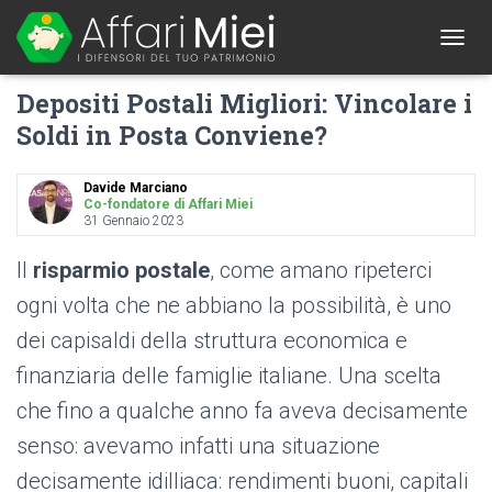
1
T
O
Depositi Postali Migliori: Vincolare i
G
G
Soldi in Posta Conviene?
L
E
N
Davide Marciano
A
Co-fondatore di Affari Miei
31 Gennaio 2023
V
I
G
Il
risparmio postale
, come amano ripeterci
A
ogni volta che ne abbiano la possibilità, è uno
T
I
dei capisaldi della struttura economica e
O
N
finanziaria delle famiglie italiane. Una scelta
che fino a qualche anno fa aveva decisamente
senso: avevamo infatti una situazione
decisamente idilliaca: rendimenti buoni, capitali