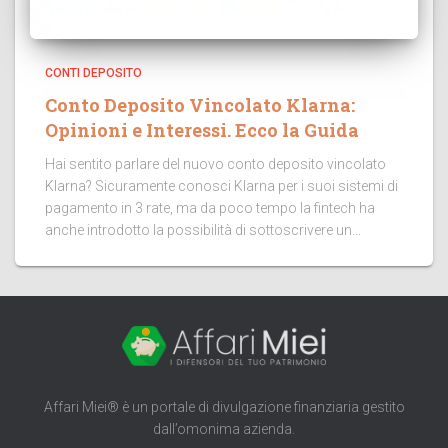
CONTI DEPOSITO
Conto Deposito Vincolato Klarna:
Opinioni e Interessi. Ecco la Guida
Hai sentito parlare del nuovo conto deposito vincolato
Klarna? Sicuramente conosci Klarna per i suoi sistemi di
pagamento in 3 rate, ma da poco tempo la fintech ha
anche introdotto la possibilità di sottoscrivere un...
Affari Miei® è un portale di divulgazione finanziaria gestito
dall’omonima azienda.