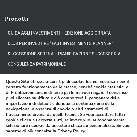
Prodotti
GUIDA AGLI INVESTIMENTI – EDIZIONE AGGIORNATA
CLUB PER INVESTIRE “FAST INVESTMENTS PLANNER”
SUCCESSIONE SERENA – PIANIFICAZIONE SUCCESSORIA
CONSULENZA PATRIMONIALE
Questo Sito utilizza alcuni tipi di cookie tecnici necessari per il
corretto funzionamento dello stesso, nonché cookie statistici e
di Profilazione anche di terze parti. Se vuoi negare il consenso
CHI SIAMO
DOVE SIAMO
DICONO DI NOI
puoi cliccare su rifiuta e ciò comporterà il permanere delle
impostazioni di default e dunque la continuazione della
navigazione in assenza di cookie o altri strumenti di
DISCLAIMER
CONTATTI
VIDEO
tracciamento diversi da quelli tecnici. Se vuoi accettare tutti i
cookie clicca su accetta tutti, se invece vuoi autonomamente
selezionare i cookie da accettare clicca su personalizza. Se vuoi
Affari Miei® è un marchio registrato di proprietà della Affari Miei S.r.l. - P.
saperne di più consulta la
Privacy Policy
.
IVA 11603570018 - Sede in Torino presso Corso Francesco Ferrucci n.112 -