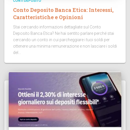
CONTI DEPOSITO
Conto Deposito Banca Etica: Interessi,
Caratteristiche e Opinioni
Stai cercando informazioni dettagliate sul Conto
Deposito Banca Etica? Ne hai sentito parlare perché stai
cercando un conto in cui parcheggiare i tuoi soldi per
ottenere una minima remunerazione e non lasciare i soldi
del...