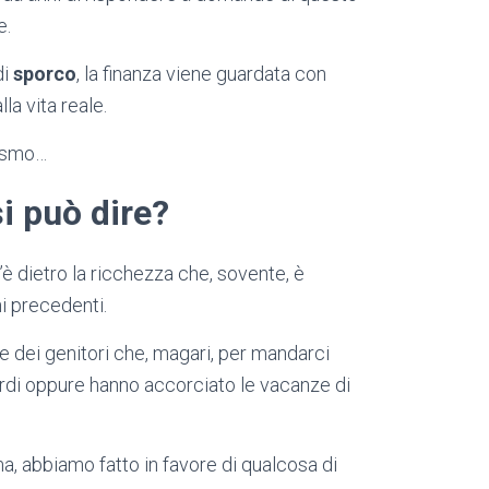
e.
di
sporco
, la finanza viene guardata con
la vita reale.
cismo…
i può dire?
 dietro la ricchezza che, sovente, è
ni precedenti.
ze dei genitori che, magari, per mandarci
 tardi oppure hanno accorciato le vacanze di
ma, abbiamo fatto in favore di qualcosa di