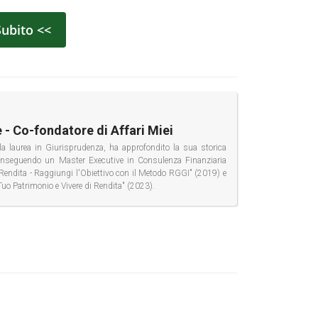
Subito <<
 - Co-fondatore di Affari Miei
la laurea in Giurisprudenza, ha approfondito la sua storica
conseguendo un Master Executive in Consulenza Finanziaria
di Rendita - Raggiungi l'Obiettivo con il Metodo RGGI" (2019) e
Tuo Patrimonio e Vivere di Rendita" (2023).