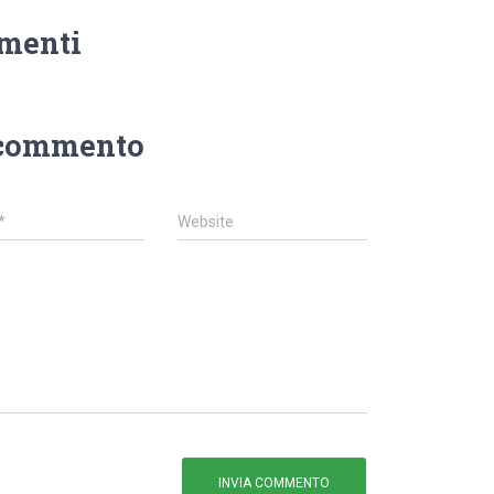
menti
 commento
*
Website