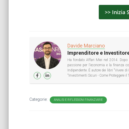
>> Inizia 
Davide Marciano
Imprenditore e Investitore
Ha fondato Affari Miei nel 2014. Dopo 
passione per l'economia e la finanza 
Indipendente. É autore dei libri "Vivere 
"Investimenti Sicuri - Come Proteggere il 
Categorie:
ANALISI E RIFLESSIONI FINANZIARIE