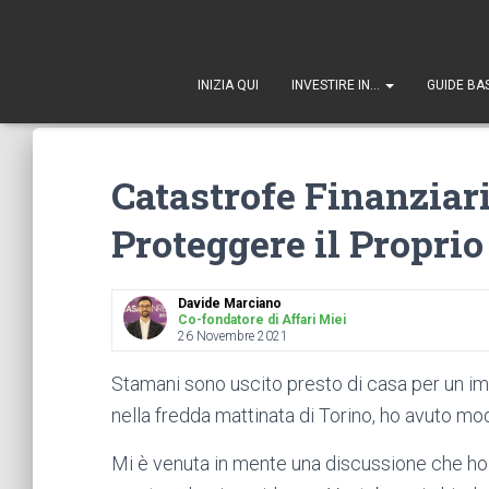
1
INIZIA QUI
INVESTIRE IN…
GUIDE BA
Catastrofe Finanziar
Proteggere il Propri
Davide Marciano
Co-fondatore di Affari Miei
26 Novembre 2021
Stamani sono uscito presto di casa per un 
nella fredda mattinata di Torino, ho avuto mo
Mi è venuta in mente una discussione che ho 