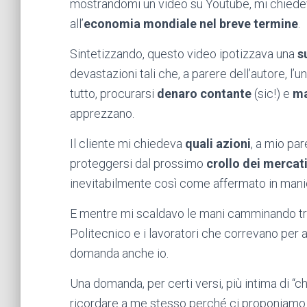
mostrandomi un video su Youtube, mi chied
all’
economia mondiale nel breve termine
.
Sintetizzando, questo video ipotizzava una
s
devastazioni tali che, a parere dell’autore, 
tutto, procurarsi
denaro contante
(sic!) e
ma
apprezzano.
Il cliente mi chiedeva
quali azioni
, a mio pa
proteggersi dal prossimo
crollo dei mercat
inevitabilmente così come affermato in manie
E mentre mi scaldavo le mani camminando tra 
Politecnico e i lavoratori che correvano per a
domanda anche io.
Una domanda, per certi versi, più intima di “
ricordare a me stesso perché ci proponiamo 