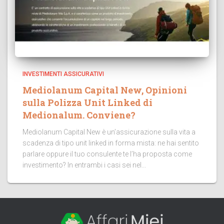
INVESTIMENTI ASSICURATIVI
Mediolanum Capital New, Opinioni
sulla Polizza Unit Linked di
Medionalum. Conviene?
Mediolanum Capital New è un’assicurazione sulla vita a
scadenza di tipo unit linked in forma mista: ne hai sentito
parlare oppure il tuo consulente te l’ha proposta come
investimento? In entrambi i casi sei nel...