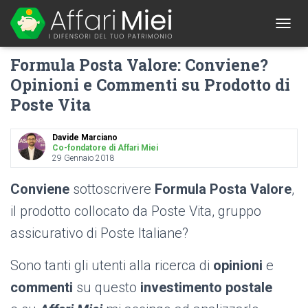
1
T
O
Formula Posta Valore: Conviene?
G
G
Opinioni e Commenti su Prodotto di
L
Poste Vita
E
N
A
Davide Marciano
V
Co-fondatore di Affari Miei
I
29 Gennaio 2018
G
A
Conviene
sottoscrivere
Formula Posta Valore
,
T
I
il prodotto collocato da Poste Vita, gruppo
O
assicurativo di Poste Italiane?
N
Sono tanti gli utenti alla ricerca di
opinioni
e
commenti
su questo
investimento postale