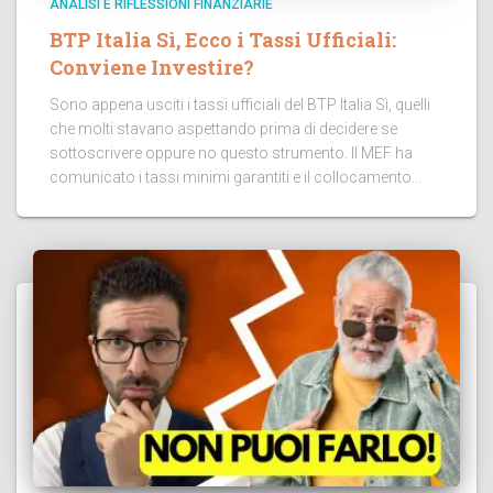
ANALISI E RIFLESSIONI FINANZIARIE
BTP Italia Sì, Ecco i Tassi Ufficiali:
Conviene Investire?
Sono appena usciti i tassi ufficiali del BTP Italia Sì, quelli
che molti stavano aspettando prima di decidere se
sottoscrivere oppure no questo strumento. Il MEF ha
comunicato i tassi minimi garantiti e il collocamento...