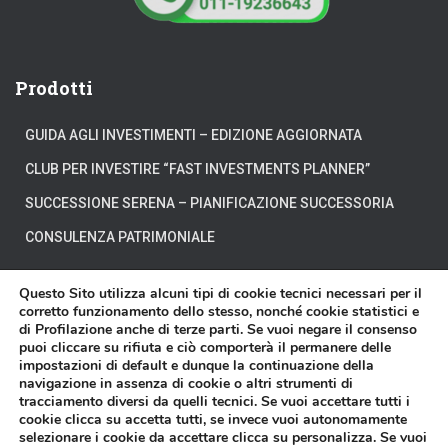
Prodotti
GUIDA AGLI INVESTIMENTI – EDIZIONE AGGIORNATA
CLUB PER INVESTIRE “FAST INVESTMENTS PLANNER”
SUCCESSIONE SERENA – PIANIFICAZIONE SUCCESSORIA
CONSULENZA PATRIMONIALE
Questo Sito utilizza alcuni tipi di cookie tecnici necessari per il
corretto funzionamento dello stesso, nonché cookie statistici e
di Profilazione anche di terze parti. Se vuoi negare il consenso
CHI SIAMO
DOVE SIAMO
DICONO DI NOI
puoi cliccare su rifiuta e ciò comporterà il permanere delle
impostazioni di default e dunque la continuazione della
navigazione in assenza di cookie o altri strumenti di
DISCLAIMER
CONTATTI
VIDEO
tracciamento diversi da quelli tecnici. Se vuoi accettare tutti i
cookie clicca su accetta tutti, se invece vuoi autonomamente
selezionare i cookie da accettare clicca su personalizza. Se vuoi
Affari Miei® è un marchio registrato di proprietà della Affari Miei S.r.l. - P.