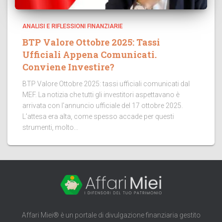
ANALISI E RIFLESSIONI FINANZIARIE
BTP Valore Ottobre 2025: Tassi
Ufficiali Appena Comunicati.
Conviene Investire?
BTP Valore Ottobre 2025: tassi ufficiali comunicati dal
MEF. La notizia che tutti gli investitori aspettavano è
arrivata con l’annuncio ufficiale del 17 ottobre 2025.
L’attesa era alta, come spesso accade per questi
strumenti, molto...
Affari Miei® è un portale di divulgazione finanziaria gestito