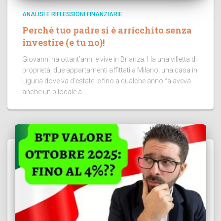
ANALISI E RIFLESSIONI FINANZIARIE
Perché tuo padre si è arricchito senza
investire (e tu no)!
Giovanni ha ottant’anni e vive in Brianza. Ha una villetta di
proprietà, due appartamenti affittati a Milano, una casa in
Liguria dove va d’estate, e fino a qualche anno fa aveva
anche un bilocale a...