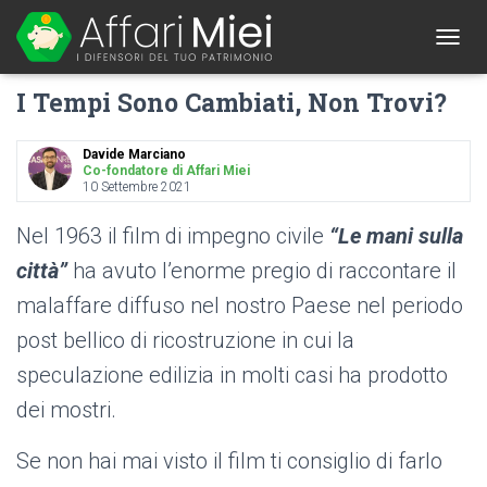
1
T
O
I Tempi Sono Cambiati, Non Trovi?
G
G
L
Davide Marciano
E
Co-fondatore di Affari Miei
N
10 Settembre 2021
A
V
Nel 1963 il film di impegno civile
“Le mani sulla
I
G
città”
ha avuto l’enorme pregio di raccontare il
A
malaffare diffuso nel nostro Paese nel periodo
T
I
post bellico di ricostruzione in cui la
O
N
speculazione edilizia in molti casi ha prodotto
dei mostri.
Se non hai mai visto il film ti consiglio di farlo