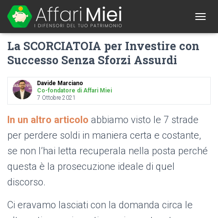
1
T
O
La SCORCIATOIA per Investire con
G
G
Successo Senza Sforzi Assurdi
L
E
N
Davide Marciano
A
Co-fondatore di Affari Miei
7 Ottobre 2021
V
I
G
In un altro articolo
abbiamo visto le 7 strade
A
per perdere soldi in maniera certa e costante,
T
I
se non l’hai letta recuperala nella posta perché
O
N
questa è la prosecuzione ideale di quel
discorso.
Ci eravamo lasciati con la domanda circa le