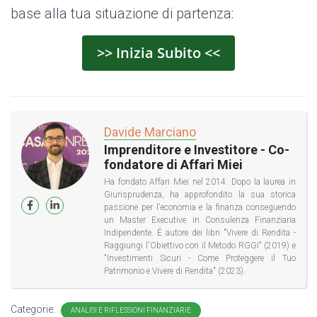
base alla tua situazione di partenza:
>> Inizia Subito <<
Davide Marciano
Imprenditore e Investitore - Co-
fondatore di Affari Miei
Ha fondato Affari Miei nel 2014. Dopo la laurea in
Giurisprudenza, ha approfondito la sua storica
passione per l'economia e la finanza conseguendo
un Master Executive in Consulenza Finanziaria
Indipendente. É autore dei libri "Vivere di Rendita -
Raggiungi l'Obiettivo con il Metodo RGGI" (2019) e
"Investimenti Sicuri - Come Proteggere il Tuo
Patrimonio e Vivere di Rendita" (2023).
Categorie:
ANALISI E RIFLESSIONI FINANZIARIE