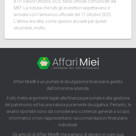
BTP Valore Ottobre 2025: tassi ufficiali comunicati dal
MEF. La notizia che tutti gli investitori aspettavano è
arrivata con l’annuncio ufficiale del 17 ottobre 2025.
L’attesa era alta, come spesso accade per questi
strumenti, molto...
Affari Miei® è un portale di divulgazione finanziaria gestito
dall’omonima azienda.
Il sito tratta argomenti legati alla finanza personale e alla gestione
del patrimonio ed ha una natura puramente divulgativa. Pertanto, le
analisi riportate sono da considerarsi contenuti generali a scopo
informativo e non rappresentano raccomandazioni finanziarie
individuali.
Gli articoli di Affari Miei® che parlano di denaro in ogni sua