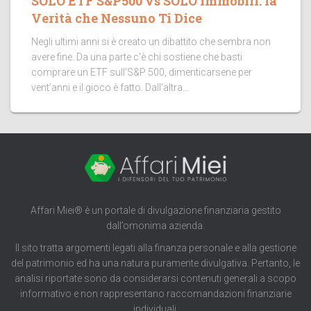
SOLO ETF S&P500 vs SOLO Immobili: la
Verità che Nessuno Ti Dice
Negli ultimi anni si è creato un dibattito che sembra non
avere fine. Da una parte c’è chi sostiene che basti
comprare un ETF sull’S&P 500, dimenticarsene per
vent’anni e il gioco è fatto. Dall’altra...
Affari Miei® è un portale di divulgazione finanziaria gestito
dall’omonima azienda.
Il sito tratta argomenti legati alla finanza personale e alla gestione
del patrimonio ed ha una natura puramente divulgativa. Pertanto, le
analisi riportate sono da considerarsi contenuti generali a scopo
informativo e non rappresentano raccomandazioni finanziarie
individuali.