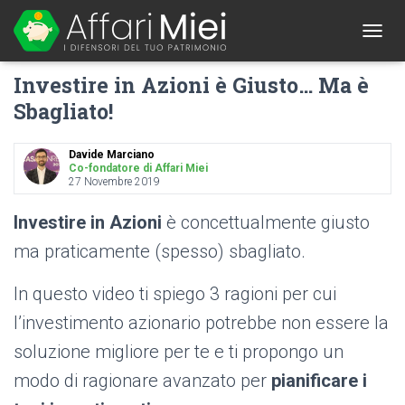
1
T
O
Investire in Azioni è Giusto… Ma è
G
G
Sbagliato!
L
E
N
Davide Marciano
A
Co-fondatore di Affari Miei
27 Novembre 2019
V
I
G
Investire in Azioni
è concettualmente giusto
A
ma praticamente (spesso) sbagliato.
T
I
O
In questo video ti spiego 3 ragioni per cui
N
l’investimento azionario potrebbe non essere la
soluzione migliore per te e ti propongo un
modo di ragionare avanzato per
pianificare i