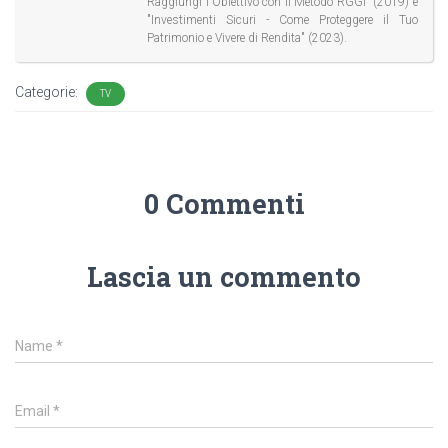
Raggiungi l'Obiettivo con il Metodo RGGI" (2019) e
"Investimenti Sicuri - Come Proteggere il Tuo
Patrimonio e Vivere di Rendita" (2023).
Categorie:
TV
0 Commenti
Lascia un commento
Name
*
Email
*