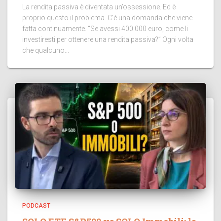
La rendita passiva è diventata un’ossessione. Ed è
proprio questo il problema. C’è una domanda che viene
fatta continuamente. “Se avessi 400.000 euro, come li
investiresti per ottenere una rendita passiva?” Ogni volta
che qualcuno...
PODCAST