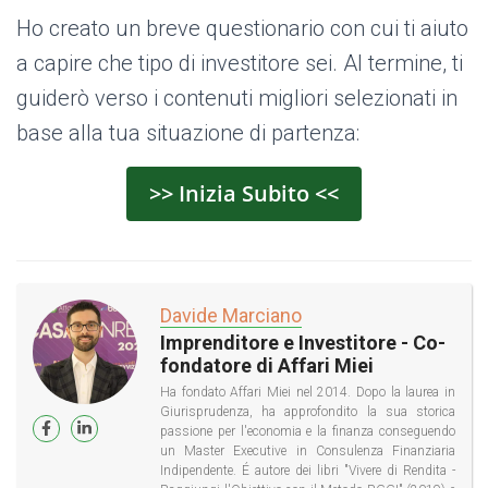
Ho creato un breve questionario con cui ti aiuto
a capire che tipo di investitore sei. Al termine, ti
guiderò verso i contenuti migliori selezionati in
base alla tua situazione di partenza:
>> Inizia Subito <<
Davide Marciano
Imprenditore e Investitore - Co-
fondatore di Affari Miei
Ha fondato Affari Miei nel 2014. Dopo la laurea in
Giurisprudenza, ha approfondito la sua storica
passione per l'economia e la finanza conseguendo
un Master Executive in Consulenza Finanziaria
Indipendente. É autore dei libri "Vivere di Rendita -