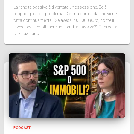
La rendita passiva è diventata un’ossessione. Ed è
proprio questo il problema. C’è una domanda che viene
fatta continuamente. “Se avessi 400.000 euro, come li
investiresti per ottenere una rendita passiva?” Ogni volta
che qualcuno...
PODCAST