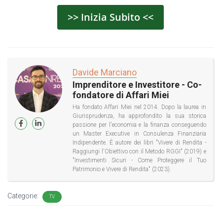
>> Inizia Subito <<
Davide Marciano
Imprenditore e Investitore - Co-
fondatore di Affari Miei
Ha fondato Affari Miei nel 2014. Dopo la laurea in
Giurisprudenza, ha approfondito la sua storica
passione per l'economia e la finanza conseguendo
un Master Executive in Consulenza Finanziaria
Indipendente. É autore dei libri "Vivere di Rendita -
Raggiungi l'Obiettivo con il Metodo RGGI" (2019) e
"Investimenti Sicuri - Come Proteggere il Tuo
Patrimonio e Vivere di Rendita" (2023).
Categorie:
TV