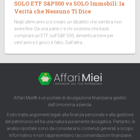
SOLO ETF S&P500 vs SOLO Immobili: la
Verità che Nessuno Ti Dice
Negli ultimi anni si è creato un dibattito che sembra non
avere fine. Da una parte c’è chi sostiene che basti
comprare un ETF sull’S&P 500, dimenticarsene per
vent’anni e il gioco è fatto. Dall’altra...
Affari Miei® è un portale di divulgazione finanziaria gestito
dall’omonima azienda.
Il sito tratta argomenti legati alla finanza personale e alla gestione
del patrimonio ed ha una natura puramente divulgativa. Pertanto, le
analisi riportate sono da considerarsi contenuti generali a scopo
informativo e non rappresentano raccomandazioni finanziarie