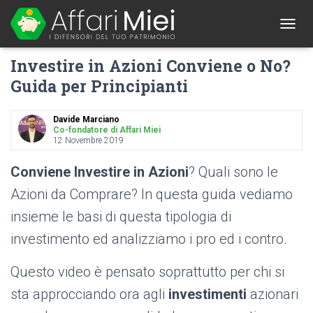
1
T
O
Investire in Azioni Conviene o No?
G
G
Guida per Principianti
L
E
N
Davide Marciano
A
Co-fondatore di Affari Miei
12 Novembre 2019
V
I
G
Conviene Investire in Azioni
? Quali sono le
A
Azioni da Comprare? In questa guida vediamo
T
I
insieme le basi di questa tipologia di
O
N
investimento ed analizziamo i pro ed i contro.
Questo video è pensato soprattutto per chi si
sta approcciando ora agli
investimenti
azionari