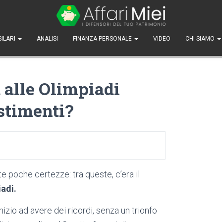
SILARI
ANALISI
FINANZA PERSONALE
VIDEO
CHI SIAMO
 alle Olimpiadi
stimenti?
 poche certezze: tra queste, c’era il
iadi.
izio ad avere dei ricordi, senza un trionfo