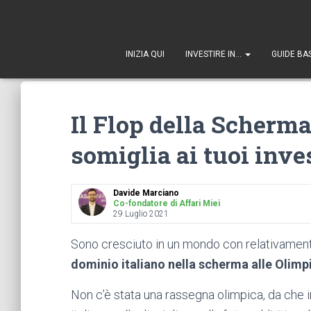
1
INIZIA QUI
INVESTIRE IN…
GUIDE BA
Il Flop della Scherma
somiglia ai tuoi inve
Davide Marciano
Co-fondatore di Affari Miei
29 Luglio 2021
Sono cresciuto in un mondo con relativamente
dominio italiano nella scherma alle Olimp
Non c’è stata una rassegna olimpica, da che in