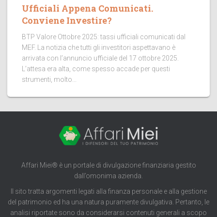
Ufficiali Appena Comunicati.
Conviene Investire?
BTP Valore Ottobre 2025: tassi ufficiali comunicati dal
MEF. La notizia che tutti gli investitori aspettavano è
arrivata con l’annuncio ufficiale del 17 ottobre 2025.
L’attesa era alta, come spesso accade per questi
strumenti, molto...
Affari Miei® è un portale di divulgazione finanziaria gestito
dall’omonima azienda.
Il sito tratta argomenti legati alla finanza personale e alla gestione
del patrimonio ed ha una natura puramente divulgativa. Pertanto, le
analisi riportate sono da considerarsi contenuti generali a scopo