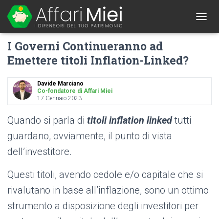
1
T
O
I Governi Continueranno ad
G
G
Emettere titoli Inflation-Linked?
L
E
N
Davide Marciano
A
Co-fondatore di Affari Miei
17 Gennaio 2023
V
I
G
Quando si parla di
titoli inflation linked
tutti
A
guardano, ovviamente, il punto di vista
T
I
dell’investitore.
O
N
Questi titoli, avendo cedole e/o capitale che si
rivalutano in base all’inflazione, sono un ottimo
strumento a disposizione degli investitori per