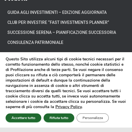
GUIDA AGLI INVESTIMENTI – EDIZIONE AGGIORNATA
CLUB PER INVESTIRE “FAST INVESTMENTS PLANNER”
SUCCESSIONE SERENA – PIANIFICAZIONE SUCCESSORIA
CONSULENZA PATRIMONIALE
Questo Sito utilizza alcuni tipi di cookie tecnici necessari per il
corretto funzionamento dello stesso, nonché cookie statistici e
di Profilazione anche di terze parti. Se vuoi negare il consenso
CHI SIAMO
DOVE SIAMO
DICONO DI NOI
puoi cliccare su rifiuta e ciò comporterà il permanere delle
impostazioni di default e dunque la continuazione della
navigazione in assenza di cookie o altri strumenti di
DISCLAIMER
CONTATTI
VIDEO
tracciamento diversi da quelli tecnici. Se vuoi accettare tutti i
cookie clicca su accetta tutti, se invece vuoi autonomamente
selezionare i cookie da accettare clicca su personalizza. Se vuoi
Affari Miei® è un marchio registrato di proprietà della Affari Miei S.r.l. - P.
saperne di più consulta la
Privacy Policy
.
IVA 11603570018 - Sede in Torino presso Corso Francesco Ferrucci n.112 -
Copyright © 2014-2025 -
Privacy Policy
-
Cookie Policy
Accettare tutto
Rifiuta tutto
Personalizza