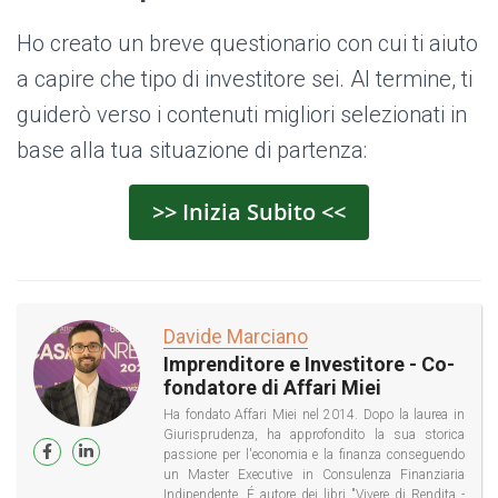
Ho creato un breve questionario con cui ti aiuto
a capire che tipo di investitore sei. Al termine, ti
guiderò verso i contenuti migliori selezionati in
base alla tua situazione di partenza:
>> Inizia Subito <<
Davide Marciano
Imprenditore e Investitore - Co-
fondatore di Affari Miei
Ha fondato Affari Miei nel 2014. Dopo la laurea in
Giurisprudenza, ha approfondito la sua storica
passione per l'economia e la finanza conseguendo
un Master Executive in Consulenza Finanziaria
Indipendente. É autore dei libri "Vivere di Rendita -