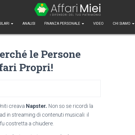
SILARI
ANALISI
FINANZA PERSONALE
VIDEO
CHI SIAMO
 Perché le Persone
ari Propri!
Uniti creava
Napster.
Non so se ricordi la
ad in streaming di contenuti musicali: il
 fu costretta a chiudere.