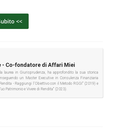
Subito <<
 - Co-fondatore di Affari Miei
la laurea in Giurisprudenza, ha approfondito la sua storica
conseguendo un Master Executive in Consulenza Finanziaria
di Rendita - Raggiungi l'Obiettivo con il Metodo RGGI" (2019) e
Tuo Patrimonio e Vivere di Rendita" (2023).