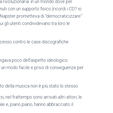
era rivoluzionaria: in un mondo dove per
ti con un supporto fisico (ricordi i CD? io
, Napster prometteva di “democraticizzare”
i gli utenti condividevano tra loro le
ccesso contro le case discografiche
fregava poco dell’aspetto ideologico:
o un modo facile e privo di conseguenze per
o della musica non è più stato lo stesso.
, nel frattempo sono arrivati altri attori, le
le e, piano piano, hanno abbracciato il