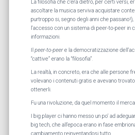
La filosofia che c’era dietro, per certi versi, 
ascoltare la musica serviva acquistare contenu
purtroppo si, segno degli anni che passano!)
l’accesso con un sistema di peer-to-peer in cu
informazioni.
Il
peer-to-peer
e la democratizzazione dell’a
“cattive” erano la “filosofia”.
La realtà, in concreto, era che alle persone 
volevano i contenuti gratis e avevano trovat
ottenerli.
Fu una rivoluzione, da quel momento il mercat
I big player ci hanno messo un po’ ad adeguarsi
big tech, che all’epoca erano in fase embriona
cambiamento reinventandosi tutto.