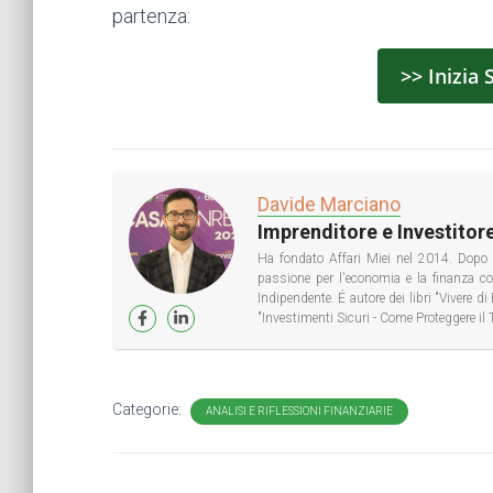
partenza:
>> Inizia 
Davide Marciano
Imprenditore e Investitore
Ha fondato Affari Miei nel 2014. Dopo 
passione per l'economia e la finanza 
Indipendente. É autore dei libri "Vivere 
"Investimenti Sicuri - Come Proteggere il 
Categorie:
ANALISI E RIFLESSIONI FINANZIARIE