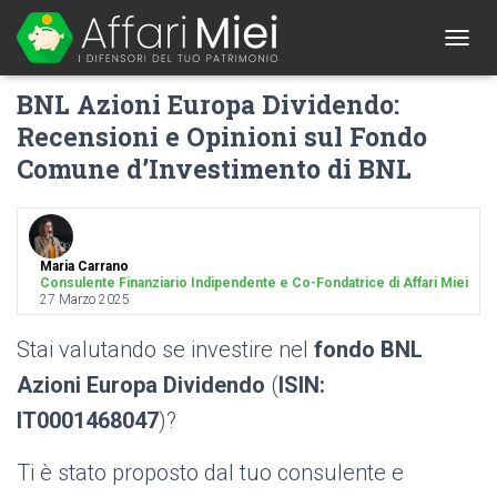
1
T
O
BNL Azioni Europa Dividendo:
G
G
Recensioni e Opinioni sul Fondo
L
Comune d’Investimento di BNL
E
N
A
V
I
G
Maria Carrano
Consulente Finanziario Indipendente e Co-Fondatrice di Affari Miei
A
27 Marzo 2025
T
I
Stai valutando se investire nel
fondo BNL
O
N
Azioni Europa Dividendo
(
ISIN:
IT0001468047
)?
Ti è stato proposto dal tuo consulente e