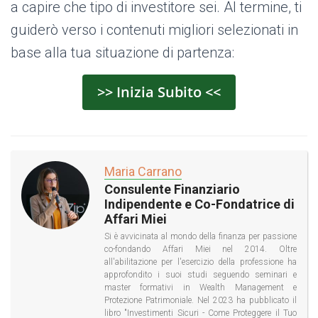
a capire che tipo di investitore sei. Al termine, ti
guiderò verso i contenuti migliori selezionati in
base alla tua situazione di partenza:
>> Inizia Subito <<
Maria Carrano
Consulente Finanziario
Indipendente e Co-Fondatrice di
Affari Miei
Si è avvicinata al mondo della finanza per passione
co-fondando Affari Miei nel 2014. Oltre
all'abilitazione per l'esercizio della professione ha
approfondito i suoi studi seguendo seminari e
master formativi in Wealth Management e
Protezione Patrimoniale. Nel 2023 ha pubblicato il
libro "Investimenti Sicuri - Come Proteggere il Tuo