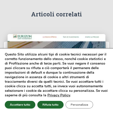
Articoli correlati
Questo Sito utilizza alcuni tipi di cookie tecnici necessari per il
corretto funzionamento dello stesso, nonché cookie statistici e
di Profilazione anche di terze parti. Se vuoi negare il consenso
puoi cliccare su rifiuta e ciò comporterà il permanere delle
impostazioni di default e dunque la continuazione della
navigazione in assenza di cookie o altri strumenti di
tracciamento diversi da quelli tecnici. Se vuoi accettare tutti i
cookie clicca su accetta tutti, se invece vuoi autonomamente
selezionare i cookie da accettare clicca su personalizza. Se vuoi
saperne di più consulta la
Privacy Policy
.
FONDI COMUNI DI INVESTIMENTO
Eurizon Tesoreria Euro:
Accettare tutto
Rifiuta tutto
Personalizza
Caratteristiche, Costi e Scenari di