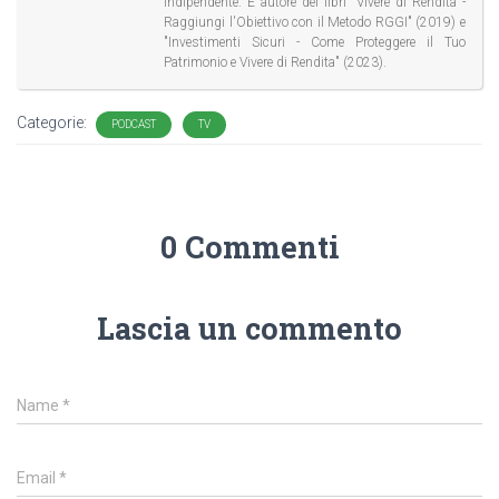
Indipendente. É autore dei libri "Vivere di Rendita -
Raggiungi l'Obiettivo con il Metodo RGGI" (2019) e
"Investimenti Sicuri - Come Proteggere il Tuo
Patrimonio e Vivere di Rendita" (2023).
Categorie:
PODCAST
TV
0 Commenti
Lascia un commento
Name
*
Email
*