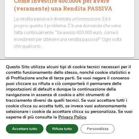
Come Investire 400.000€ per avere
(veramente) una Rendita PASSIVA
La rendita passiva è diventata un’ossessione. Ed è
proprio questo il problema. C’è una domanda che viene
fatta continuamente. “Se avessi 400.000 euro, come li
investiresti per ottenere una rendita passiva?” Ogni volta
che qualcuno...
Questo Sito utilizza alcuni tipi di cookie tecnici necessari per il
corretto funzionamento dello stesso, nonché cookie statistici e
di Profilazione anche di terze parti. Se vuoi negare il consenso
puoi cliccare su rifiuta e ciò comporterà il permanere delle
impostazioni di default e dunque la continuazione della
navigazione in assenza di cookie o altri strumenti di
tracciamento diversi da quelli tecnici. Se vuoi accettare tutti i
cookie clicca su accetta tutti, se invece vuoi autonomamente
selezionare i cookie da accettare clicca su personalizza. Se vuoi
saperne di più consulta la
Privacy Policy
.
Accettare tutto
Rifiuta tutto
Personalizza