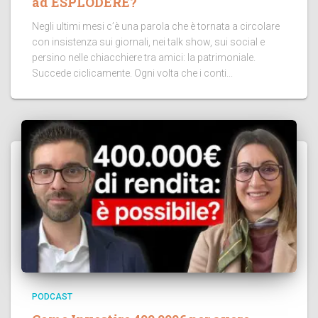
ad ESPLODERE?
Negli ultimi mesi c’è una parola che è tornata a circolare
con insistenza sui giornali, nei talk show, sui social e
persino nelle chiacchiere tra amici: la patrimoniale.
Succede ciclicamente. Ogni volta che i conti...
PODCAST