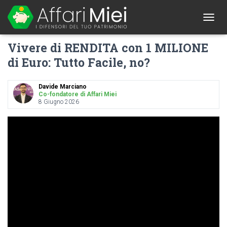
1
T
O
Vivere di RENDITA con 1 MILIONE
G
G
di Euro: Tutto Facile, no?
L
E
N
Davide Marciano
A
Co-fondatore di Affari Miei
8 Giugno 2026
V
I
G
A
T
I
O
N