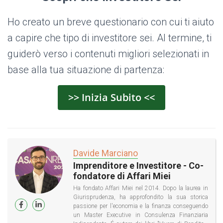
Ho creato un breve questionario con cui ti aiuto
a capire che tipo di investitore sei. Al termine, ti
guiderò verso i contenuti migliori selezionati in
base alla tua situazione di partenza:
>> Inizia Subito <<
Davide Marciano
Imprenditore e Investitore - Co-
fondatore di Affari Miei
Ha fondato Affari Miei nel 2014. Dopo la laurea in
Giurisprudenza, ha approfondito la sua storica
passione per l'economia e la finanza conseguendo
un Master Executive in Consulenza Finanziaria