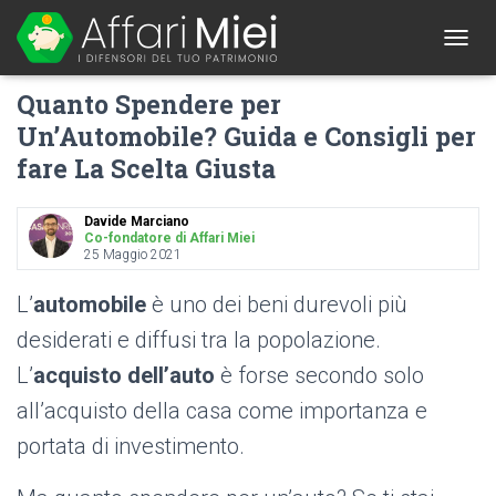
1
T
O
Quanto Spendere per
G
G
Un’Automobile? Guida e Consigli per
L
fare La Scelta Giusta
E
N
A
Davide Marciano
V
Co-fondatore di Affari Miei
I
25 Maggio 2021
G
A
L’
automobile
è uno dei beni durevoli più
T
I
desiderati e diffusi tra la popolazione.
O
L’
acquisto dell’auto
è forse secondo solo
N
all’acquisto della casa come importanza e
portata di investimento.