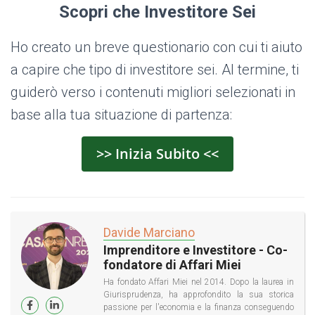
Scopri che Investitore Sei
Ho creato un breve questionario con cui ti aiuto
a capire che tipo di investitore sei. Al termine, ti
guiderò verso i contenuti migliori selezionati in
base alla tua situazione di partenza:
>> Inizia Subito <<
Davide Marciano
Imprenditore e Investitore - Co-
fondatore di Affari Miei
Ha fondato Affari Miei nel 2014. Dopo la laurea in
Giurisprudenza, ha approfondito la sua storica
passione per l'economia e la finanza conseguendo