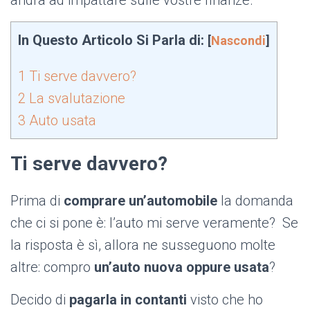
andrà ad impattare sulle vostre finanze.
In Questo Articolo Si Parla di:
[
Nascondi
]
1
Ti serve davvero?
2
La svalutazione
3
Auto usata
Ti serve davvero?
Prima di
comprare un’automobile
la domanda
che ci si pone è: l’auto mi serve veramente? Se
la risposta è sì, allora ne susseguono molte
altre: compro
un’auto nuova oppure usata
?
Decido di
pagarla in contanti
visto che ho