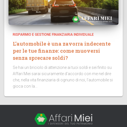
RISPARMIO E GESTIONE FINANZIARIA INDIVIDUALE
L’automobile è una zavorra indecente
per le tue finanze: come muoversi
senza sprecare soldi?
Se hai un briciolo di attenzione ai tuoi soldi e sei finito su
Affari Miei sarai sicuramente d’accordo con me nel dire
che, nella vita finanziaria di ognuno di noi, l’automobile si
gioca con la...