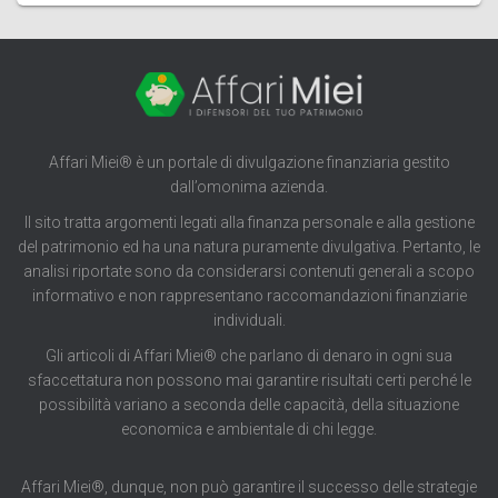
Affari Miei® è un portale di divulgazione finanziaria gestito
dall’omonima azienda.
Il sito tratta argomenti legati alla finanza personale e alla gestione
del patrimonio ed ha una natura puramente divulgativa. Pertanto, le
analisi riportate sono da considerarsi contenuti generali a scopo
informativo e non rappresentano raccomandazioni finanziarie
individuali.
Gli articoli di Affari Miei® che parlano di denaro in ogni sua
sfaccettatura non possono mai garantire risultati certi perché le
possibilità variano a seconda delle capacità, della situazione
economica e ambientale di chi legge.
Affari Miei®, dunque, non può garantire il successo delle strategie