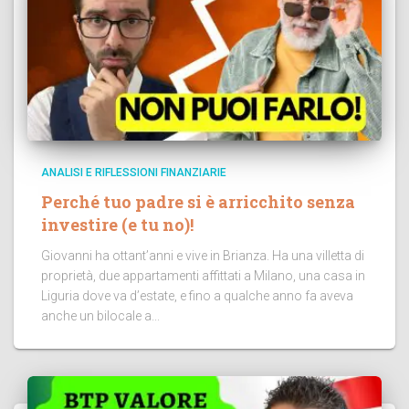
ANALISI E RIFLESSIONI FINANZIARIE
Perché tuo padre si è arricchito senza
investire (e tu no)!
Giovanni ha ottant’anni e vive in Brianza. Ha una villetta di
proprietà, due appartamenti affittati a Milano, una casa in
Liguria dove va d’estate, e fino a qualche anno fa aveva
anche un bilocale a...