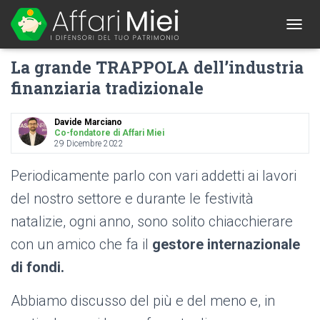
1
T
O
La grande TRAPPOLA dell’industria
G
G
finanziaria tradizionale
L
E
N
Davide Marciano
A
Co-fondatore di Affari Miei
29 Dicembre 2022
V
I
G
Periodicamente parlo con vari addetti ai lavori
A
del nostro settore e durante le festività
T
I
natalizie, ogni anno, sono solito chiacchierare
O
N
con un amico che fa il
gestore internazionale
di fondi.
Abbiamo discusso del più e del meno e, in