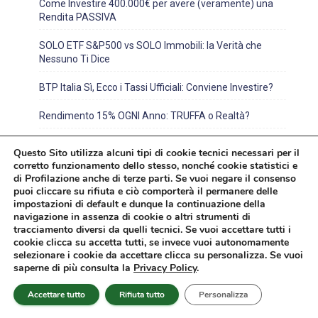
Come Investire 400.000€ per avere (veramente) una
Rendita PASSIVA
SOLO ETF S&P500 vs SOLO Immobili: la Verità che
Nessuno Ti Dice
BTP Italia Sì, Ecco i Tassi Ufficiali: Conviene Investire?
Rendimento 15% OGNI Anno: TRUFFA o Realtà?
Questo Sito utilizza alcuni tipi di cookie tecnici necessari per il
corretto funzionamento dello stesso, nonché cookie statistici e
di Profilazione anche di terze parti. Se vuoi negare il consenso
puoi cliccare su rifiuta e ciò comporterà il permanere delle
impostazioni di default e dunque la continuazione della
navigazione in assenza di cookie o altri strumenti di
tracciamento diversi da quelli tecnici. Se vuoi accettare tutti i
cookie clicca su accetta tutti, se invece vuoi autonomamente
Articoli correlati
selezionare i cookie da accettare clicca su personalizza. Se vuoi
saperne di più consulta la
Privacy Policy
.
Accettare tutto
Rifiuta tutto
Personalizza