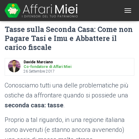
1
T
O
Tasse sulla Seconda Casa: Come non
G
G
Pagare Tasi e Imu e Abbattere il
L
carico fiscale
E
N
A
Davide Marciano
V
Co-fondatore di Affari Miei
I
26 Settembre 2017
G
A
Conosciamo tutti una delle problematiche più
T
I
ostiche da affrontare quando si possiede una
O
seconda casa: tasse
.
N
Proprio a tal riguardo, in una regione italiana
sono avvenuti (e stanno ancora avvenendo)