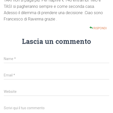
TARI non si paga più. Per riaprire € 140 entrambi. IMU e
TASI si pagheranno sempre e come seconda casa.
Adesso il dilemma di prendere una decisione .Ciao sono
Francesco di Ravenna grazie .
RISPONDI
Lascia un commento
Name
*
Email
*
Website
Scrivi qui il tuo commento