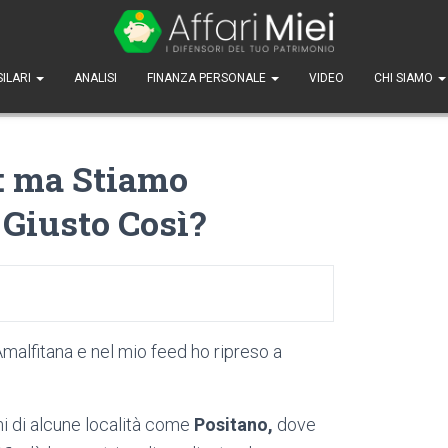
SILARI
ANALISI
FINANZA PERSONALE
VIDEO
CHI SIAMO
€: ma Stiamo
 Giusto Così?
malfitana e nel mio feed ho ripreso a
mi di alcune località come
Positano,
dove