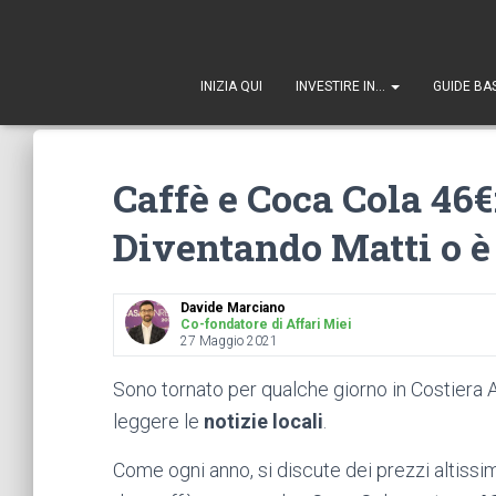
1
INIZIA QUI
INVESTIRE IN…
GUIDE BA
Caffè e Coca Cola 46
Diventando Matti o è
Davide Marciano
Co-fondatore di Affari Miei
27 Maggio 2021
Sono tornato per qualche giorno in Costiera A
leggere le
notizie locali
.
Come ogni anno, si discute dei prezzi altissi