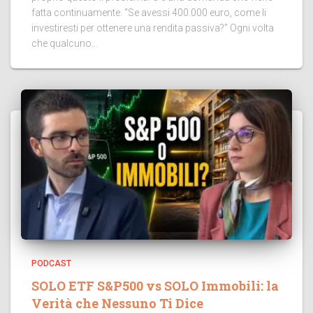
fatta continuamente. “Se avessi 400.000 euro, come li
investiresti per ottenere una rendita passiva?” Ogni volta
che qualcuno...
PODCAST
SOLO ETF S&P500 vs SOLO Immobili: la
Verità che Nessuno Ti Dice