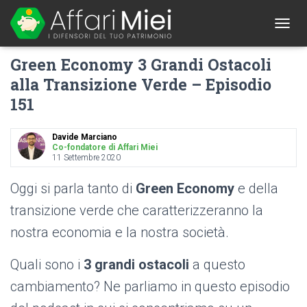
1
T
O
Green Economy 3 Grandi Ostacoli
G
G
alla Transizione Verde – Episodio
L
151
E
N
A
Davide Marciano
V
Co-fondatore di Affari Miei
I
11 Settembre 2020
G
A
Oggi si parla tanto di
Green Economy
e della
T
I
transizione verde che caratterizzeranno la
O
nostra economia e la nostra società.
N
Quali sono i
3 grandi ostacoli
a questo
cambiamento? Ne parliamo in questo episodio