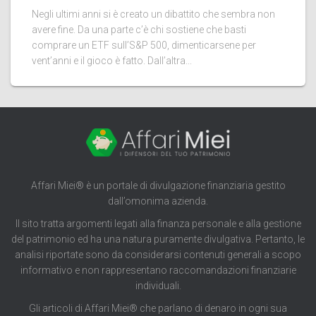
Negli ultimi anni si è creato un dibattito che sembra non
avere fine. Da una parte c’è chi sostiene che basti
comprare un ETF sull’S&P 500, dimenticarsene per
vent’anni e il gioco è fatto. Dall’altra...
Affari Miei® è un portale di divulgazione finanziaria gestito
dall’omonima azienda.
Il sito tratta argomenti legati alla finanza personale e alla gestione
del patrimonio ed ha una natura puramente divulgativa. Pertanto, le
analisi riportate sono da considerarsi contenuti generali a scopo
informativo e non rappresentano raccomandazioni finanziarie
individuali.
Gli articoli di Affari Miei® che parlano di denaro in ogni sua