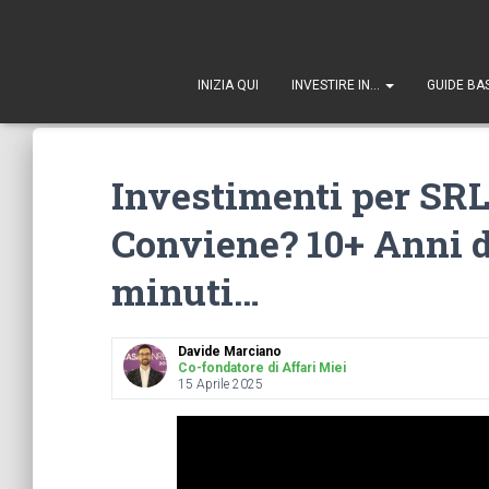
1
INIZIA QUI
INVESTIRE IN…
GUIDE BA
Investimenti per SRL 
Conviene? 10+ Anni d
minuti…
Davide Marciano
Co-fondatore di Affari Miei
15 Aprile 2025