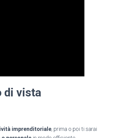
 di vista
ività imprenditoriale
, prima o poi ti sarai
e o personale
in modo efficiente.