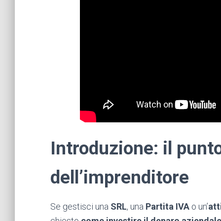
Introduzione: il punto
dell’imprenditore
Se gestisci una
SRL
, una
Partita IVA
o un’
att
chiesto
come investire il denaro aziendal