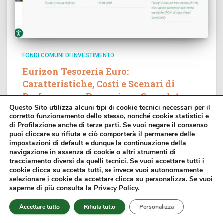
FONDI COMUNI DI INVESTIMENTO
Eurizon Tesoreria Euro:
Caratteristiche, Costi e Scenari di
Performace – Recensione Completa
Questo Sito utilizza alcuni tipi di cookie tecnici necessari per il
Stai cercando informazioni su Eurizon Tesoreria Euro
corretto funzionamento dello stesso, nonché cookie statistici e
Classe AM (ISIN: IT0005367757)? Allora sei nel posto
di Profilazione anche di terze parti. Se vuoi negare il consenso
puoi cliccare su rifiuta e ciò comporterà il permanere delle
giusto. In questa guida completa analizzeremo le
impostazioni di default e dunque la continuazione della
caratteristiche principali del fondo, i costi, il profilo di
navigazione in assenza di cookie o altri strumenti di
rischio e le performance ipotetiche....
tracciamento diversi da quelli tecnici. Se vuoi accettare tutti i
cookie clicca su accetta tutti, se invece vuoi autonomamente
selezionare i cookie da accettare clicca su personalizza. Se vuoi
saperne di più consulta la
Privacy Policy
.
Accettare tutto
Rifiuta tutto
Personalizza