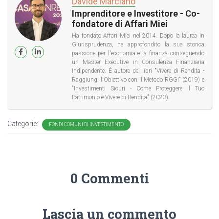
Davide Marciano
Imprenditore e Investitore - Co-
fondatore di Affari Miei
Ha fondato Affari Miei nel 2014. Dopo la laurea in
Giurisprudenza, ha approfondito la sua storica
passione per l'economia e la finanza conseguendo
un Master Executive in Consulenza Finanziaria
Indipendente. É autore dei libri "Vivere di Rendita -
Raggiungi l'Obiettivo con il Metodo RGGI" (2019) e
"Investimenti Sicuri - Come Proteggere il Tuo
Patrimonio e Vivere di Rendita" (2023).
Categorie:
FONDI COMUNI DI INVESTIMENTO
0 Commenti
Lascia un commento