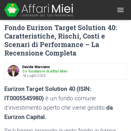
1
T
O
Fondo Eurizon Target Solution 40:
G
G
Caratteristiche, Rischi, Costi e
L
Scenari di Performance – La
E
N
Recensione Completa
A
V
I
Davide Marciano
G
Co-fondatore di Affari Miei
A
18 Luglio 2024
T
I
Eurizon Target Solution 40 (ISIN:
O
IT0005545980)
è un fondo comune
N
d’investimento aperto che viene gestito
da
Eurizon Capital.
Se ti hanno proposto questo fondo in banca,