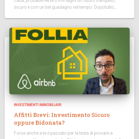
casa, probabilmente ti immagini un futuro tranquillo,
sicuro e con un bel guadagno nel tempo. Dopotutto,...
INVESTIMENTI IMMOBILIARI
Affitti Brevi: Investimento Sicuro
oppure Bidonata?
Forse anche a te è passato per la testa di provare a