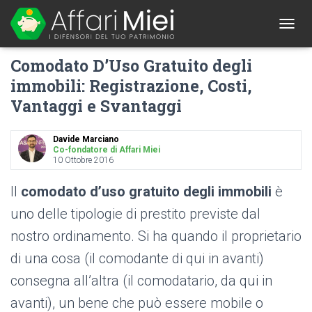
1
T
O
Comodato D’Uso Gratuito degli
G
G
immobili: Registrazione, Costi,
L
Vantaggi e Svantaggi
E
N
A
Davide Marciano
V
Co-fondatore di Affari Miei
I
10 Ottobre 2016
G
A
Il
comodato d’uso gratuito degli immobili
è
T
I
uno delle tipologie di prestito previste dal
O
nostro ordinamento. Si ha quando il proprietario
N
di una cosa (il comodante di qui in avanti)
consegna all’altra (il comodatario, da qui in
avanti), un bene che può essere mobile o