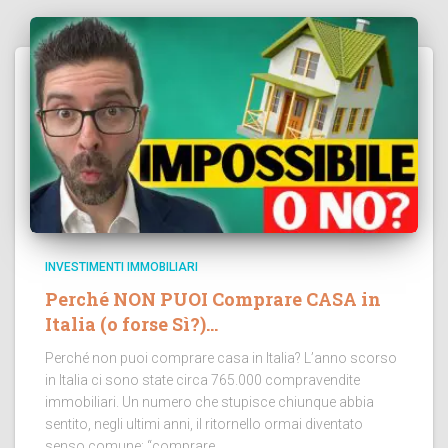
INVESTIMENTI IMMOBILIARI
Perché NON PUOI Comprare CASA in
Italia (o forse Sì?)…
Perché non puoi comprare casa in Italia? L’anno scorso
in Italia ci sono state circa 765.000 compravendite
immobiliari. Un numero che stupisce chiunque abbia
sentito, negli ultimi anni, il ritornello ormai diventato
senso comune: “comprare...