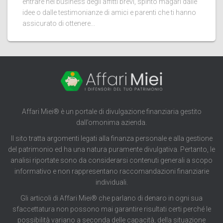
entrare nel business degli affitti brevi, spinto magari dalle
idee o dalle testimonianze di amici e parenti che ti hanno
assicurato di ottenere...
Affari Miei® è un portale di divulgazione finanziaria gestito
dall’omonima azienda.
Il sito tratta argomenti legati alla finanza personale e alla gestione
del patrimonio ed ha una natura puramente divulgativa. Pertanto, le
analisi riportate sono da considerarsi contenuti generali a scopo
informativo e non rappresentano raccomandazioni finanziarie
individuali.
Gli articoli di Affari Miei® che parlano di denaro in ogni sua
sfaccettatura non possono mai garantire risultati certi perché le
possibilità variano a seconda delle capacità, della situazione