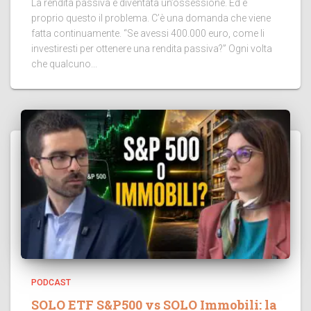
La rendita passiva è diventata un’ossessione. Ed è
proprio questo il problema. C’è una domanda che viene
fatta continuamente. “Se avessi 400.000 euro, come li
investiresti per ottenere una rendita passiva?” Ogni volta
che qualcuno...
PODCAST
SOLO ETF S&P500 vs SOLO Immobili: la