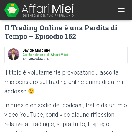
1
T
O
Il Trading Online è una Perdita di
G
G
Tempo – Episodio 152
L
E
N
Davide Marciano
A
Co-fondatore di Affari Miei
14 Settembre 2020
V
I
G
Il titolo è volutamente provocatorio… ascolta il
A
mio pensiero sul trading online prima di darmi
T
I
addosso
O
N
In questo episodio del podcast, tratto da un mio
video YouTube, condivido alcune riflessioni
relative al trading e, soprattutto, ti spiego