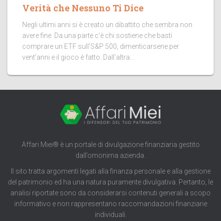
Verità che Nessuno Ti Dice
Negli ultimi anni si è creato un dibattito che sembra non
avere fine. Da una parte c’è chi sostiene che basti
comprare un ETF sull’S&P 500, dimenticarsene per
vent’anni e il gioco è fatto. Dall’altra...
Affari Miei® è un portale di divulgazione finanziaria gestito
dall’omonima azienda.
Il sito tratta argomenti legati alla finanza personale e alla gestione
del patrimonio ed ha una natura puramente divulgativa. Pertanto, le
analisi riportate sono da considerarsi contenuti generali a scopo
informativo e non rappresentano raccomandazioni finanziarie
individuali.