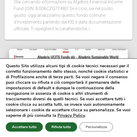
Stai cercando informazioni su Algebris Financial Income
Fund (ISIN: IE00BCZQ7T48)? Se è così, sei nel posto
giusto: oggi analizziamo questo fondo comune
d’investimento partendo dal KID e dalla documentazione
ufficiale. Ti spiegherò le caratteristiche, i...
Questo Sito utilizza alcuni tipi di cookie tecnici necessari per il
corretto funzionamento dello stesso, nonché cookie statistici e
di Profilazione anche di terze parti. Se vuoi negare il consenso
puoi cliccare su rifiuta e ciò comporterà il permanere delle
impostazioni di default e dunque la continuazione della
navigazione in assenza di cookie o altri strumenti di
tracciamento diversi da quelli tecnici. Se vuoi accettare tutti i
cookie clicca su accetta tutti, se invece vuoi autonomamente
selezionare i cookie da accettare clicca su personalizza. Se vuoi
saperne di più consulta la
Privacy Policy
.
FONDI COMUNI DI INVESTIMENTO
Accettare tutto
Rifiuta tutto
Personalizza
Fondo Algebris Sustainable World: