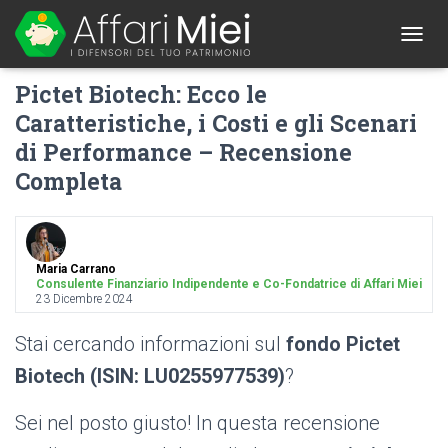
1
T
O
Pictet Biotech: Ecco le
G
G
Caratteristiche, i Costi e gli Scenari
L
di Performance – Recensione
E
N
Completa
A
V
I
G
A
Maria Carrano
T
Consulente Finanziario Indipendente e Co-Fondatrice di Affari Miei
I
23 Dicembre 2024
O
N
Stai cercando informazioni sul
fondo Pictet
Biotech (ISIN: LU0255977539)
?
Sei nel posto giusto! In questa recensione