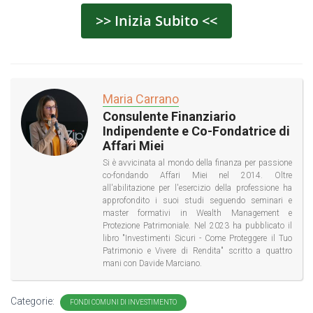
>> Inizia Subito <<
Maria Carrano
Consulente Finanziario
Indipendente e Co-Fondatrice di
Affari Miei
Si è avvicinata al mondo della finanza per passione
co-fondando Affari Miei nel 2014. Oltre
all'abilitazione per l'esercizio della professione ha
approfondito i suoi studi seguendo seminari e
master formativi in Wealth Management e
Protezione Patrimoniale. Nel 2023 ha pubblicato il
libro "Investimenti Sicuri - Come Proteggere il Tuo
Patrimonio e Vivere di Rendita" scritto a quattro
mani con Davide Marciano.
Categorie:
FONDI COMUNI DI INVESTIMENTO